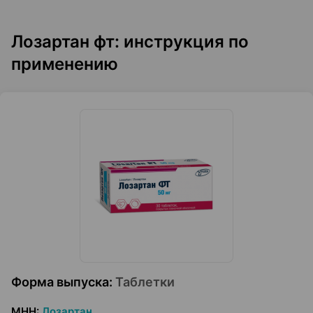
Лозартан фт: инструкция по
применению
Форма выпуска
:
Таблетки
МНН
:
Лозартан