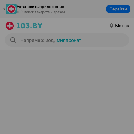
Установить приложение
Перейти
103: поиск лекарств и врачей
Минск
Например: йод
,
милдронат