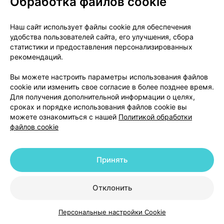
Обработка файлов cookie
утомляемость,
повышение уровня калия в крови, повышение
Наш сайт использует файлы cookie для обеспечения
уровней мочевины и креатинина в сыворотке
удобства пользователей сайта, его улучшения, сбора
крови, снижение уровня глюкозы в крови.
статистики и предоставления персонализированных
рекомендаций.
Нечастые нежелательные реакции
(могут
наблюдаться менее чему 1 из 100 человек):
Вы можете настроить параметры использования файлов
cookie или изменить свое согласие в более позднее время.
Для получения дополнительной информации о целях,
сонливость, головная боль, нарушения сна,
сроках и порядке использования файлов cookie вы
сердцебиение, стенокардия (ощущение
можете ознакомиться с нашей
Политикой обработки
сдавливания в груди),
файлов cookie
диспноэ (одышка), кашель,
боль в животе, запор, диарея, тошнота, рвота,
зуд, сыпь, крапивница (зудящая красная сыпь,
Принять
сопровождающаяся воспалением кожи),
отеки.
Отклонить
Редкие нежелательные реакции
(могут
Персональные настройки Cookie
наблюдаться менее чему 1 из 1000 человек):
Каталог
Корзина
Избранное
Профиль