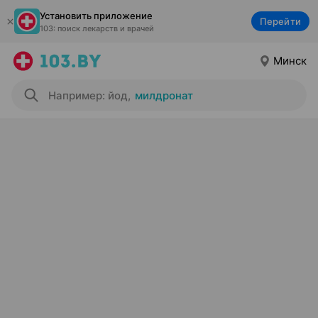
Установить приложение
Перейти
103: поиск лекарств и врачей
Минск
Например: йод
,
милдронат