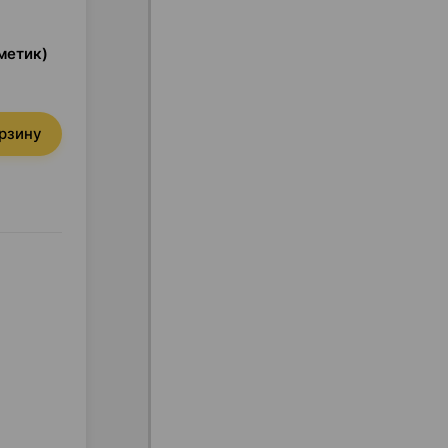
метик)
орзину