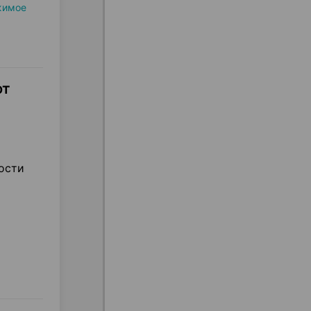
жимое
ют
ости