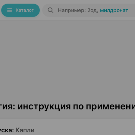
Каталог
Например: йод
,
милдронат
ия: инструкция по применен
уска
:
Капли