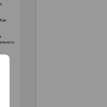
го
«Как
а
ального
ри
 в