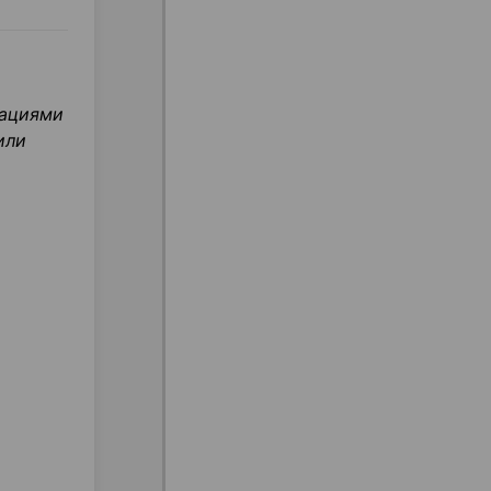
дациями
или