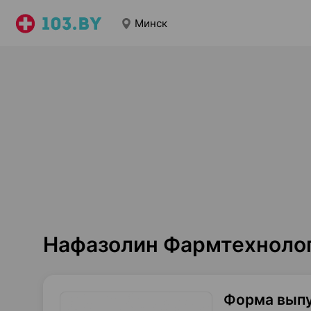
Минск
Нафазолин Фармтехнолог
Форма вып