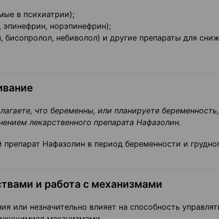
ые в психиатрии);
 эпинефрин, норэпинефрин);
, бисопролол, небиволол) и другие препараты для сни
ивание
лагаете, что беременны, или планируете беременность,
нением лекарственного препарата Нафазолин.
 препарат Нафазолин в период беременности и грудно
твами и работа с механизмами
ия или незначительно влияет на способность управлят
вижущимися механизмами.