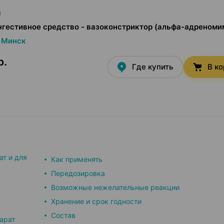
н
гестивное средство - вазоконстриктор (альфа-адреноми
Минск
р.
Где купить
В к
ат и для
Как применять
Передозировка
Возможные нежелательные реакции
Хранение и срок годности
Состав
арат