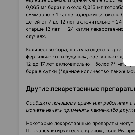
единице объема. В одной капле (0,03 мл) с
0,065 мг бора) и около 0,015 мг тетрабората
суммарно в 1 капле содержится около 0,068
детей от 7 до 12 лет включительно - 24 кап
старше 12 лет — 24 капли лекарственного пр
случаях.
Количество бора, поступающего в организм,
фертильность в будущем, составляет: для ре
12 до 17 лет включительно - более 7* мг бора
бора в сутки (*данное количество также мож
Другие лекарственные препараты
Сообщите лечащему врачу или работнику ап
можете начать применять какие-либо други
Некоторые лекарственные препараты могут 
Проконсультируйтесь с врачом, если Вы пр