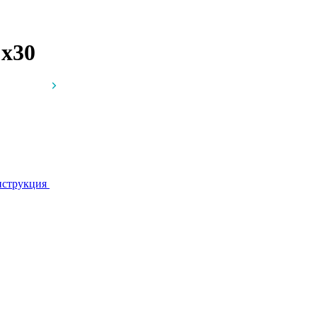
г
x30
струкция