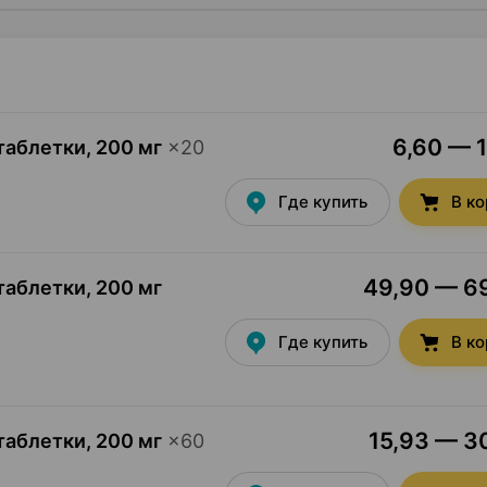
6,60 — 1
таблетки
,
200 мг
×
20
Где купить
В к
49,90 — 69
таблетки
,
200 мг
Где купить
В к
15,93 — 30
таблетки
,
200 мг
×
60