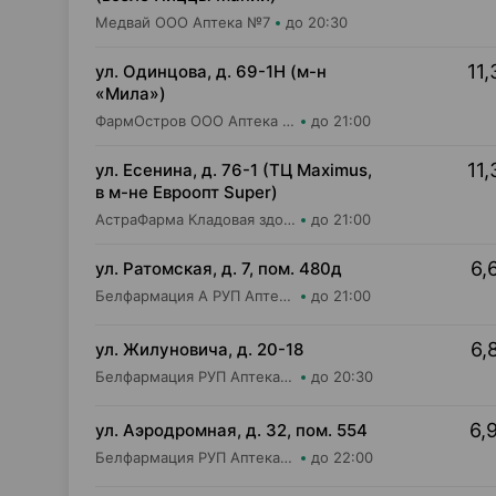
Медвай ООО Аптека №7
до 20:30
11,
ул. Одинцова, д. 69-1Н (м-н
«Мила»)
ФармОстров ООО Аптека №16 на Одинцова
до 21:00
11,
ул. Есенина, д. 76-1 (ТЦ Maximus,
в м-не Евроопт Super)
АстраФарма Кладовая здоровья ООО Аптека №9
до 21:00
6,
ул. Ратомская, д. 7, пом. 480д
Белфармация А РУП Аптека №59
до 21:00
6,
ул. Жилуновича, д. 20-18
Белфармация РУП Аптека №21
до 20:30
6,
ул. Аэродромная, д. 32, пом. 554
Белфармация РУП Аптека №97
до 22:00