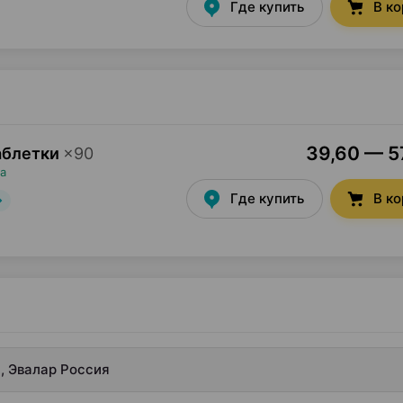
Где купить
В к
39,60 — 57
аблетки
×
90
а
Где купить
В к
, Эвалар Россия