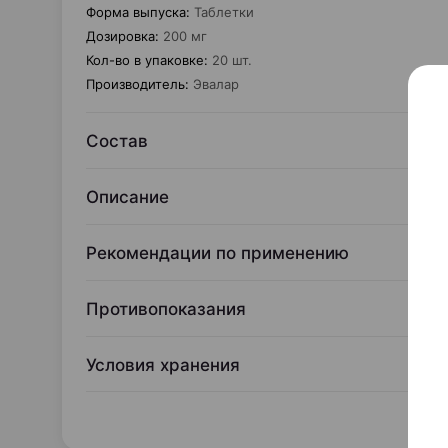
Форма выпуска
:
Таблетки
Дозировка
:
200 мг
Кол-во в упаковке
:
20 шт.
Производитель
:
Эвалар
Состав
Описание
Рекомендации по применению
Противопоказания
Условия хранения