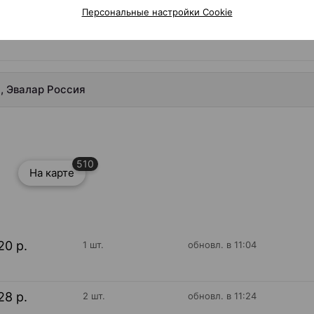
Персональные настройки Cookie
, Эвалар Россия
510
На карте
20 р.
1 шт.
обновл. в 11:04
28 р.
2 шт.
обновл. в 11:24