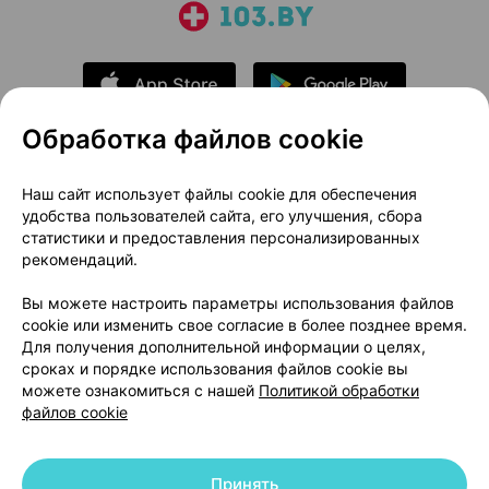
Обработка файлов cookie
О проекте
Новости проекта
Наш сайт использует файлы cookie для обеспечения
удобства пользователей сайта, его улучшения, сбора
Размещение рекламы
Медицинский маркетинг
статистики и предоставления персонализированных
Публичный договор
Доставка
рекомендаций.
Пользовательское соглашение
Вы можете настроить параметры использования файлов
Способы оплаты
Вакансии
Партнеры
cookie или изменить свое согласие в более позднее время.
Написать руководителю 103.by
Для получения дополнительной информации о целях,
сроках и порядке использования файлов cookie вы
Написать в поддержку
можете ознакомиться с нашей
Политикой обработки
Персональные настройки Cookie
файлов cookie
Обработка персональных данных
Принять