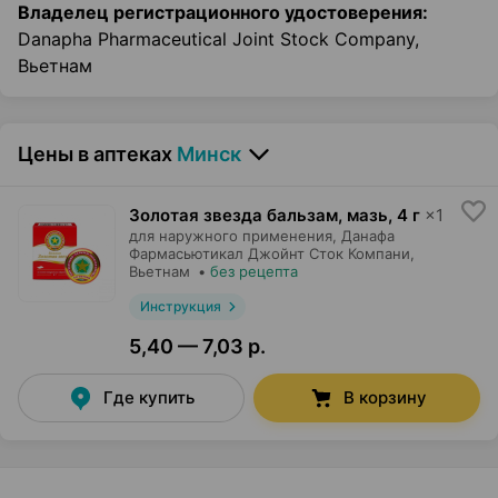
Владелец регистрационного удостоверения:
Danapha Pharmaceutical Joint Stock Company,
Вьетнам
Цены в аптеках
Минск
Золотая звезда бальзам, мазь
,
4 г
×
1
для наружного применения,
Данафа
Фармасьютикал Джойнт Сток Компани
,
Вьетнам
•
без рецепта
Инструкция
5,40 — 7,03 р.
Где купить
В корзину