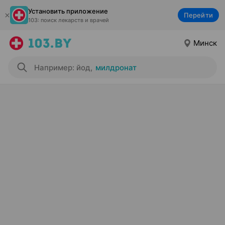
Установить приложение
Перейти
103: поиск лекарств и врачей
Минск
Например: йод
,
милдронат