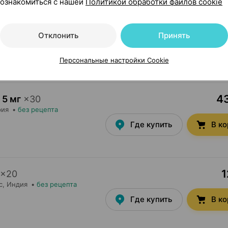
ознакомиться с нашей
Политикой обработки файлов cookie
2
г / 1 мл 20 мл
×
1
Отклонить
Принять
я
•
без рецепта
Где купить
В к
Персональные настройки Cookie
43
5 мг
×
30
рия
•
без рецепта
Где купить
В к
1
×
20
с
, Индия
•
без рецепта
Где купить
В к