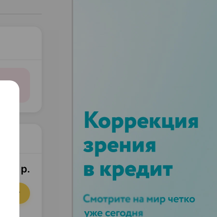
7,98 р.
орзину