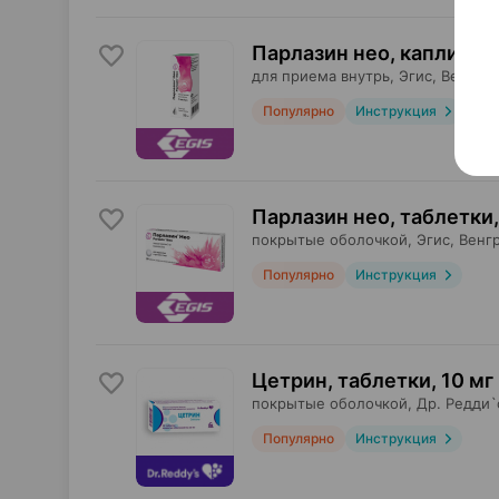
Парлазин нео, капли
,
5 м
для приема внутрь,
Эгис
, Венгри
Популярно
Инструкция
Парлазин нео, таблетки
,
покрытые оболочкой,
Эгис
, Венг
Популярно
Инструкция
Цетрин, таблетки
,
10 мг
покрытые оболочкой,
Др. Редди`
Популярно
Инструкция