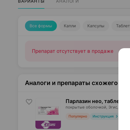
ВАРИАНТЫ
АНАЛОГИ
Все формы
Капли
Капсулы
Таблет
Препарат отсутствует в продаже
Аналоги и препараты схожего те
Парлазин нео, таблетки
,
покрытые оболочкой,
Эгис
, Венг
Популярно
Инструкция