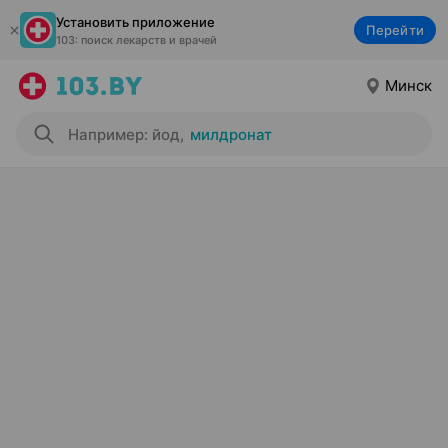
Установить приложение
Перейти
103: поиск лекарств и врачей
Минск
Например: йод
,
милдронат