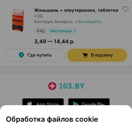
Женьшень + элеутерококк, таблетки
×
30
Биотерра
, Беларусь
•
без рецепта
БАД
Инструкция
3,49 — 14,44 р.
Где купить
В корзину
Обработка файлов cookie