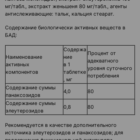
мг/табл., экстракт женьшеня 80 мг/табл., агенты
антислеживающие: тальк, кальция стеарат.
Содержание биологически активных веществ в
БАД:
Содержа
Процент от
Наименование
ние
адекватного
активных
в 1
уровня суточного
компонентов
таблетке
потребления
, мг
Содержание суммы
4,0
80
панаксозидов
Содержание суммы
0,8
80
элеутерозидов
Рекомендуется в качестве дополнительного
источника элеутерозидов и панаксозидов; для