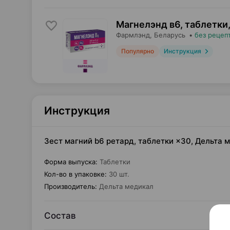
Магнелэнд в6, таблетки
Фармлэнд
, Беларусь
•
без рецеп
Популярно
Инструкция
Инструкция
Зест магний b6 ретард, таблетки ×30, Дельта
Форма выпуска
:
Таблетки
Кол-во в упаковке
:
30 шт.
Производитель
:
Дельта медикал
Состав