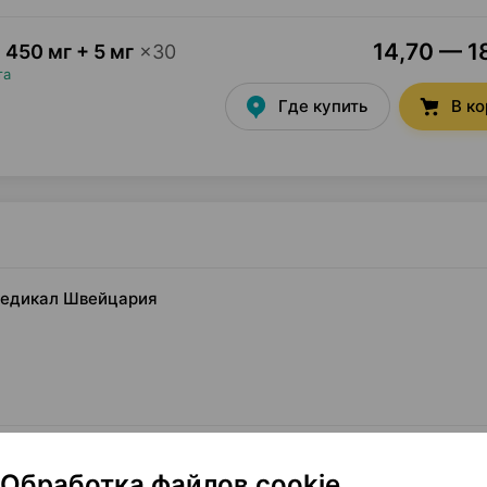
14,70 — 18
,
450 мг + 5 мг
×
30
та
Где купить
В к
 медикал Швейцария
Обработка файлов cookie