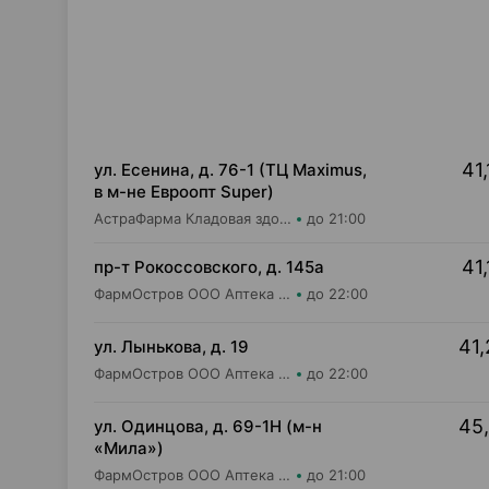
41,
ул. Есенина, д. 76-1 (ТЦ Maximus,
в м-не Евроопт Super)
АстраФарма Кладовая здоровья ООО Аптека №9
до 21:00
41,
пр-т Рокоссовского, д. 145а
ФармОстров ООО Аптека №9 на Рокоссовского
до 22:00
41,
ул. Лынькова, д. 19
ФармОстров ООО Аптека №7 на Лынькова
до 22:00
45,
ул. Одинцова, д. 69-1Н (м-н
«Мила»)
ФармОстров ООО Аптека №16 на Одинцова
до 21:00