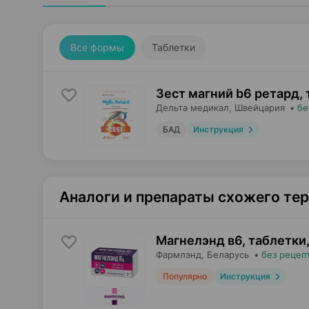
Все формы
Таблетки
Зест магний b6 ретард,
Дельта медикал
, Швейцария
•
бе
БАД
Инструкция
Аналоги и препараты схожего те
Магнелэнд в6, таблетки
Фармлэнд
, Беларусь
•
без рецеп
Популярно
Инструкция