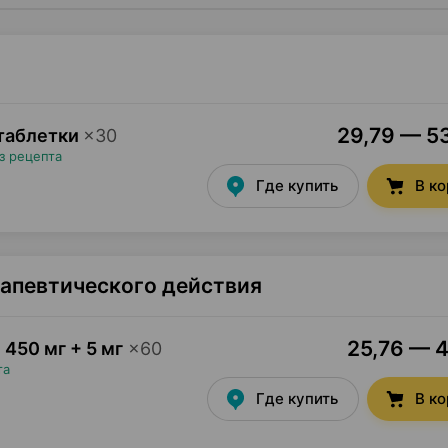
29,79 — 53
 таблетки
×
30
з рецепта
Где купить
В к
рапевтического действия
25,76 — 4
,
450 мг + 5 мг
×
60
та
Где купить
В к