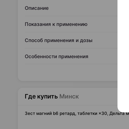
Описание
Показания к применению
Способ применения и дозы
Особенности применения
Где купить
Минск
Зест магний b6 ретард, таблетки ×30, Дельта