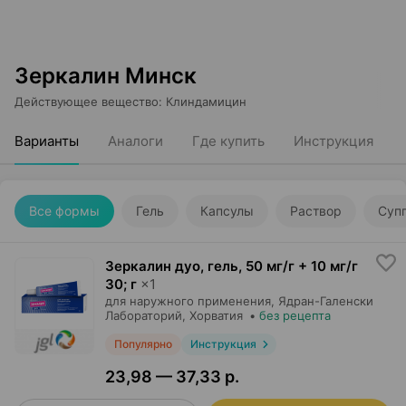
Зеркалин Минск
Действующее вещество
:
Клиндамицин
Варианты
Аналоги
Где купить
Инструкция
Все формы
Гель
Капсулы
Раствор
Суп
Зеркалин дуо, гель
,
50 мг/г + 10 мг/г
30; г
×
1
для наружного применения,
Ядран-Галенски
Лабораторий
, Хорватия
•
без рецепта
Популярно
Инструкция
23,98 — 37,33 р.