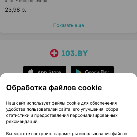
4 шт.
обновл. вчера
23,98 р.
Показать еще
Обработка файлов cookie
О проекте
Новости проекта
Наш сайт использует файлы cookie для обеспечения
удобства пользователей сайта, его улучшения, сбора
Размещение рекламы
Медицинский маркетинг
статистики и предоставления персонализированных
Публичный договор
Доставка
рекомендаций.
Пользовательское соглашение
Вы можете настроить параметры использования файлов
Способы оплаты
Вакансии
Партнеры