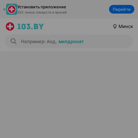
Установить приложение
Перейти
103: поиск лекарств и врачей
Минск
Например: йод
,
милдронат