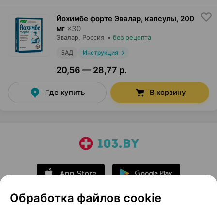
Йохимбе форте Эвалар, капсулы
,
200
мг
×
30
Эвалар
, Россия
•
без рецепта
БАД
Инструкция
20,56 — 28,77 р.
Где купить
В корзину
Обработка файлов cookie