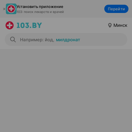
Установить приложение
Перейти
103: поиск лекарств и врачей
Минск
Например: йод
,
милдронат