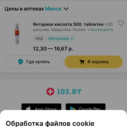
Цены в аптеках
Минск
Янтарная кислота 500, таблетки
×
20
шипучие,
Мирролла
, Россия
•
без рецепта
БАД
Инструкция
12,30 — 16,67 р.
Где купить
В корзину
Обработка файлов cookie