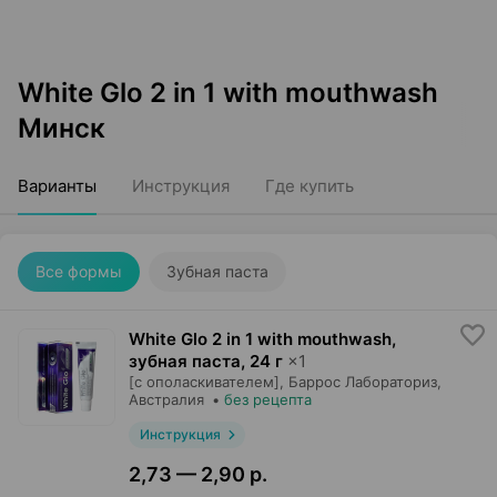
White Glo 2 in 1 with mouthwash
Минск
Варианты
Инструкция
Где купить
Все формы
Зубная паста
White Glo 2 in 1 with mouthwash,
зубная паста
,
24 г
×
1
[с ополаскивателем],
Баррос Лабораториз
,
Австралия
•
без рецепта
Инструкция
2,73 — 2,90 р.