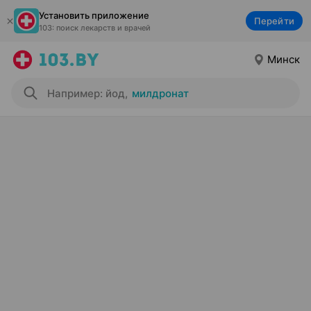
Установить приложение
Перейти
103: поиск лекарств и врачей
Минск
Например: йод
,
милдронат