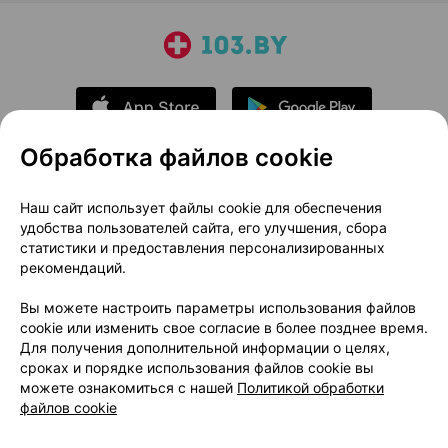
Обработка файлов cookie
О проекте
Новости проекта
Наш сайт использует файлы cookie для обеспечения
удобства пользователей сайта, его улучшения, сбора
Размещение рекламы
Медицинский маркетинг
статистики и предоставления персонализированных
Публичный договор
Доставка
рекомендаций.
Пользовательское соглашение
Вы можете настроить параметры использования файлов
Способы оплаты
Вакансии
Партнеры
cookie или изменить свое согласие в более позднее время.
Написать руководителю 103.by
Для получения дополнительной информации о целях,
сроках и порядке использования файлов cookie вы
Написать в поддержку
можете ознакомиться с нашей
Политикой обработки
Персональные настройки Cookie
файлов cookie
Обработка персональных данных