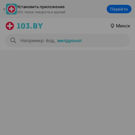
Установить приложение
Перейти
103: поиск лекарств и врачей
Минск
Например: йод
,
милдронат