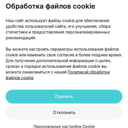
Обработка файлов cookie
О проекте
Новости проекта
Наш сайт использует файлы cookie для обеспечения
удобства пользователей сайта, его улучшения, сбора
Размещение рекламы
Медицинский маркетинг
статистики и предоставления персонализированных
Публичный договор
Доставка
рекомендаций.
Пользовательское соглашение
Вы можете настроить параметры использования файлов
Способы оплаты
Вакансии
Партнеры
cookie или изменить свое согласие в более позднее время.
Написать руководителю 103.by
Для получения дополнительной информации о целях,
сроках и порядке использования файлов cookie вы
Написать в поддержку
можете ознакомиться с нашей
Политикой обработки
Персональные настройки Cookie
файлов cookie
Обработка персональных данных
Принять
© 2026 ООО «Артокс Лаб», УНП 191700409 | 220012, Республика Беларусь,
г. Минск, улица Толбухина, 2, пом. 16 | help@103.by
|
Служба поддержки
+375 291212755
Отклонить
Персональные настройки Cookie