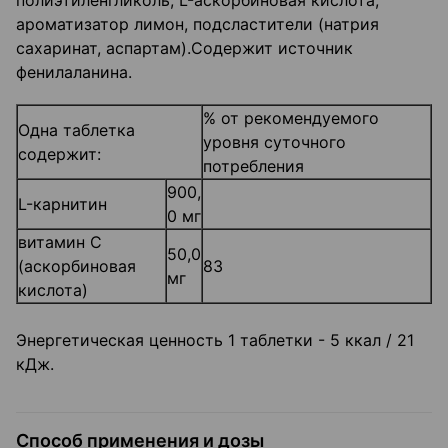
полиэтиленгликоль, L-аскорбиновая кислота,
ароматизатор лимон, подсластители (натрия
сахаринат, аспартам).Содержит источник
фенилаланина.
% от рекомендуемого
Одна таблетка
уровня суточного
содержит:
потребления
900,
L-карнитин
0 мг
витамин С
50,0
(аскорбиновая
83
мг
кислота)
Энергетическая ценность 1 таблетки - 5 ккал / 21
кДж.
Способ применения и дозы