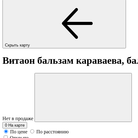
Скрыть карту
Витаон бальзам караваева, ба
Нет в продаже
0
На карте
По цене
По расстоянию
Открыто