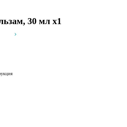
льзам, 30 мл
x1
рукция