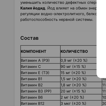
уменьшить количество дефектных спермато
Калия йодид
. Йод влияет на обмен энергии
регуляции водно-электролитного, белковог
работоспособность нервной системы.
Состав
%
КОМПОНЕНТ
КОЛИЧЕСТВО
П
Витамин А (РЭ)
0,9 мг (±20 %)
11
Витамин С
90 мг (±15 %)
1
Витамин Е (ТЭ)
15 мг (±20 %)
1
Витамин В1
1,5 мг (±20 %)
1
Витамин В2
1,8 мг (±20 %)
11
Витамин В3 (РР)
20 мг (±15 %)
11
Витамин В6
2 мг (±20 %)
1
Витамин В12
3 мкг (±20 %)
3