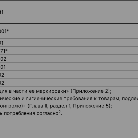
31
001*
01
071*
002
001
02
02
ия в части ее маркировки» (Приложение 2);
ические и гигиенические требования к товарам, подл
тролю)» (Глава II, раздел 1, Приложение 5);
2
 потребления согласно
.