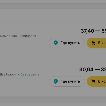
37,40 — 55
сьюмер Кэр
, Швейцария
Где купить
В к
30,64 — 39
 Швейцария
•
без рецепта
Где купить
В к