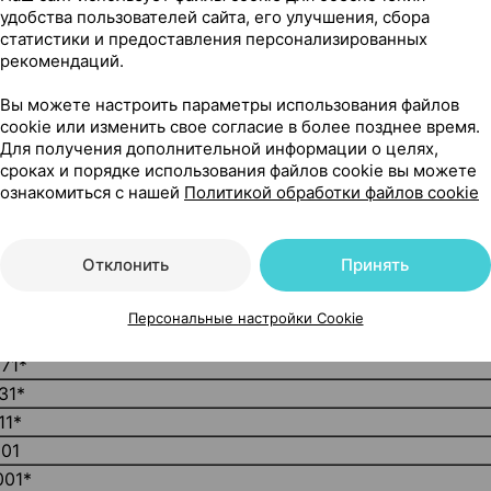
зоидов.
удобства пользователей сайта, его улучшения, сбора
 и поддержание оптимальной температуры тела, способ
статистики и предоставления персонализированных
рекомендаций.
о и жирового обмена, обеспечивает нормальную
Вы можете настроить параметры использования файлов
cookie или изменить свое согласие в более позднее время.
Для получения дополнительной информации о целях,
сроках и порядке использования файлов cookie вы можете
ознакомиться с нашей
Политикой обработки файлов cookie
1
2
 РЕКОМЕНДУЕМОГО
/АДЕКВАТНОГО
УРОВНЯ СУТОЧ
ОТРЕБЛЕНИЯ
Отклонить
Принять
31*
501*
Персональные настройки Cookie
501*
071*
31*
11*
001
001*