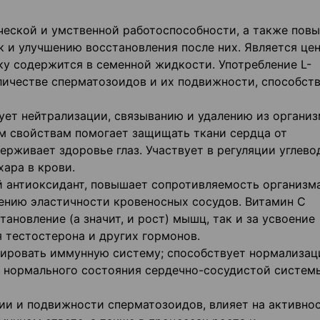
ческой и умственной работоспособности, а также пов
к и улучшению восстановления после них. Является це
ку содержится в семенной жидкости. Употребление L-
личестве сперматозоидов и их подвижности, способст
вует нейтрализации, связыванию и удалению из органи
м свойствам помогает защищать ткани сердца от
рживает здоровье глаз. Участвует в регуляции углево
ара в крови.
 антиоксидант, повышает сопротивляемость организм
ению эластичности кровеносных сосудов. Витамин С
тановление (а значит, и рост) мышц, так и за усвоение
 тестостерона и других гормонов.
лировать иммунную систему; способствует нормализац
 нормального состояния сердечно-сосудистой систем
ии и подвижности сперматозоидов, влияет на активно