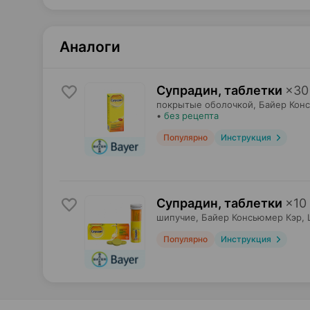
Аналоги
Супрадин, таблетки
×
30
покрытые оболочкой,
Байер Кон
•
без рецепта
Популярно
Инструкция
Супрадин, таблетки
×
10
шипучие,
Байер Консьюмер Кэр
,
Популярно
Инструкция