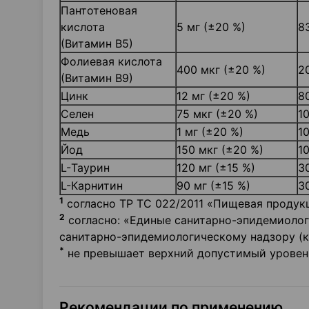
Пантотеновая
кислота
5 мг (±20 %)
8
(Витамин В5)
Фолиевая кислота
400 мкг (±20 %)
2
(Витамин В9)
Цинк
12 мг (±20 %)
8
Селен
75 мкг (±20 %)
1
Медь
1 мг (±20 %)
1
Йод
150 мкг (±20 %)
1
L-Таурин
120 мг (±15 %)
3
L-Карнитин
90 мг (±15 %)
3
1
согласно ТР ТС 022/2011 «Пищевая продукц
2
согласно: «Единые санитарно-эпидемиолог
санитарно-эпидемиологическому надзору (кон
*
не превышает верхний допустимый уровень
Рекомендации по применению