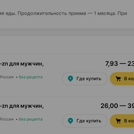
емя еды. Продолжительность приема — 1 месяца. При
7,93 — 23
-zn для мужчин,
 Россия
•
без рецепта
Где купить
В к
26,00 — 39
-zn для мужчин,
 Россия
•
без рецепта
Где купить
В к