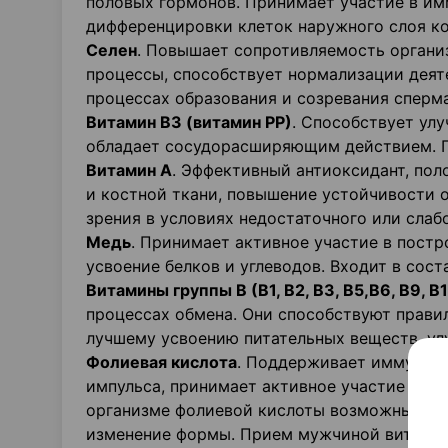
половых гормонов. Принимает участие в имм
дифференцировки клеток наружного слоя к
Селен
. Повышает сопротивляемость органи
процессы, способствует нормализации деяте
процессах образования и созревания сперм
Витамин В3 (витамин РР)
. Способствует ул
обладает сосудорасширяющим действием. П
Витамин А
. Эффективный антиоксидант, пол
и костной ткани, повышение устойчивости 
зрения в условиях недостаточного или слаб
Медь
. Принимает активное участие в постр
усвоение белков и углеводов. Входит в сос
Витамины группы В (В1, В2, В3, В5,В6, В9, В
процессах обмена. Они способствуют прави
лучшему усвоению питательных веществ, ул
Фолиевая кислота
. Поддерживает иммунную
импульса, принимает активное участие в ре
организме фолиевой кислоты возможны нару
изменение формы. Прием мужчиной витамин