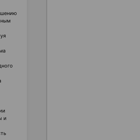
ышению
нным
вуя
зма
дного
а
ии
ы и
сть