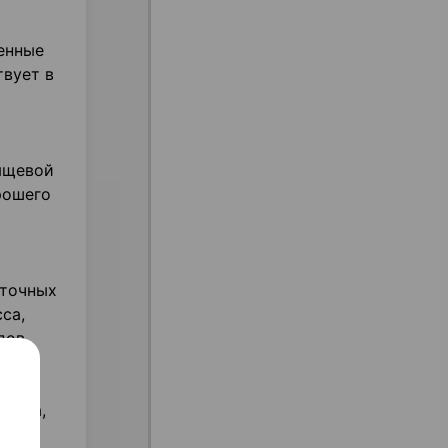
енные
твует в
рящевой
рошего
еточных
са,
дов.
ества,