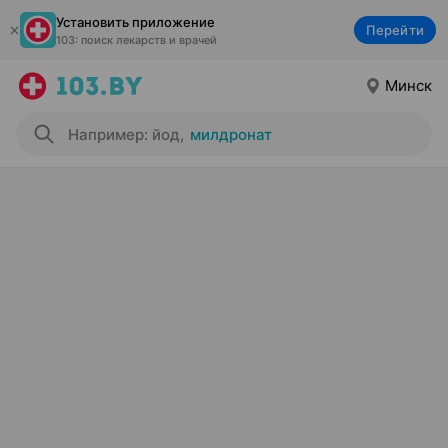
Установить приложение
Перейти
103: поиск лекарств и врачей
Минск
Например: йод
,
милдронат