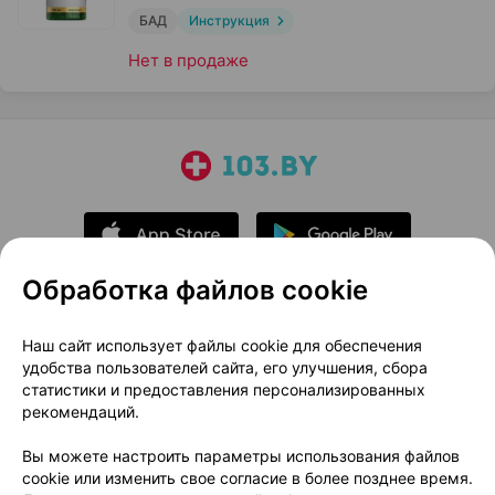
БАД
Инструкция
Нет в продаже
Обработка файлов cookie
О проекте
Новости проекта
Наш сайт использует файлы cookie для обеспечения
удобства пользователей сайта, его улучшения, сбора
Размещение рекламы
Медицинский маркетинг
статистики и предоставления персонализированных
Публичный договор
Доставка
рекомендаций.
Пользовательское соглашение
Вы можете настроить параметры использования файлов
Способы оплаты
Вакансии
Партнеры
cookie или изменить свое согласие в более позднее время.