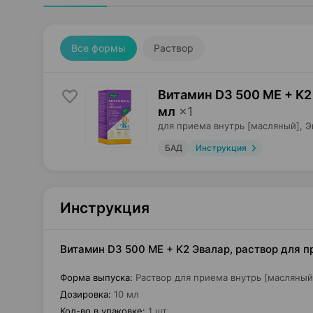
Все формы
Раствор
Витамин D3 500 ME + K2
мл
×
1
для приема внутрь [масляный],
Э
БАД
Инструкция
Инструкция
Витамин D3 500 ME + K2 Эвалар, раствор для п
Форма выпуска
:
Раствор для приема внутрь [масляный
Дозировка
:
10 мл
Кол-во в упаковке
:
1 шт.