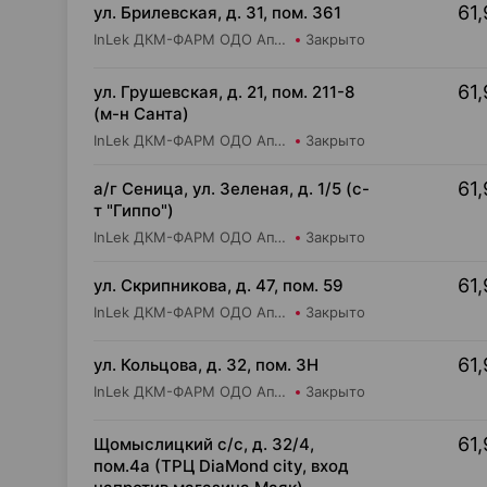
61,
ул. Брилевская, д. 31, пом. 361
InLek ДКМ-ФАРМ ОДО Аптека №17
Закрыто
61,
ул. Грушевская, д. 21, пом. 211-8
(м-н Санта)
InLek ДКМ-ФАРМ ОДО Аптека №16
Закрыто
61,
а/г Сеница, ул. Зеленая, д. 1/5 (с-
т "Гиппо")
InLek ДКМ-ФАРМ ОДО Аптека №36
Закрыто
61,
ул. Скрипникова, д. 47, пом. 59
InLek ДКМ-ФАРМ ОДО Аптека №43
Закрыто
61,
ул. Кольцова, д. 32, пом. 3Н
InLek ДКМ-ФАРМ ОДО Аптека №8
Закрыто
61,
Щомыслицкий с/с, д. 32/4,
пом.4а (ТРЦ DiaMond city, вход