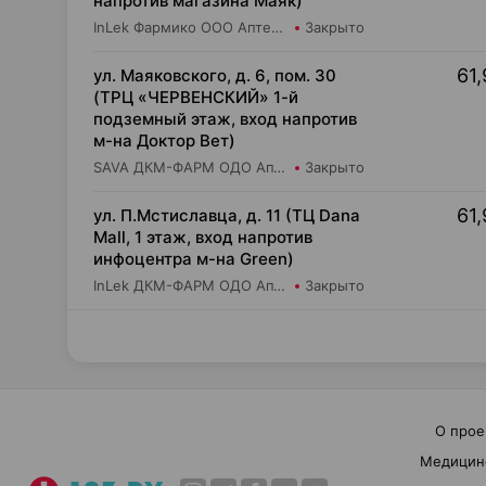
напротив магазина Маяк)
InLek Фармико ООО Аптека №36
Закрыто
61,
ул. Маяковского, д. 6, пом. 30
(ТРЦ «ЧЕРВЕНСКИЙ» 1-й
подземный этаж, вход напротив
м-на Доктор Вет)
SAVA ДКМ-ФАРМ ОДО Аптека №13
Закрыто
61,
ул. П.Мстиславца, д. 11 (ТЦ Dana
Mall, 1 этаж, вход напротив
инфоцентра м-на Green)
InLek ДКМ-ФАРМ ОДО Аптека №38
Закрыто
О прое
Медицин