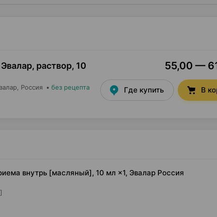
55,00 — 61
 Эвалар, раствор
,
10
валар
, Россия
•
без рецепта
Где купить
В к
риема внутрь [масляный], 10 мл ×1, Эвалар Россия
]