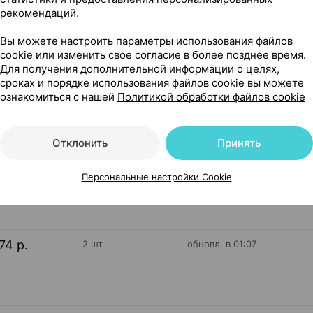
рекомендаций.
риема внутрь [масляный], 10 мл ×1, Эвалар Россия
Вы можете настроить параметры использования файлов
cookie или изменить свое согласие в более позднее время.
Для получения дополнительной информации о целях,
сроках и порядке использования файлов cookie вы можете
ознакомиться с нашей
Политикой обработки файлов cookie
25
На карте
Отклонить
Принять
Персональные настройки Cookie
00 р.
1 шт.
обновл. вчера
74 р.
2 шт.
обновл. в 01:07