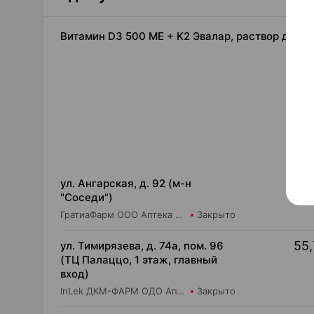
Витамин D3 500 ME + K2 Эвалар, раствор для п
55,
ул. Ангарская, д. 92 (м-н
"Соседи")
ГратиаФарм ООО Аптека №8
Закрыто
55,
ул. Тимирязева, д. 74а, пом. 96
(ТЦ Палаццо, 1 этаж, главный
вход)
InLek ДКМ-ФАРМ ОДО Аптека №49
Закрыто