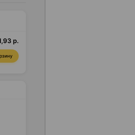
,93 р.
орзину