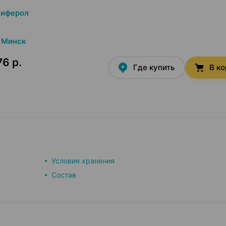
циферол
Минск
76 р.
Где купить
В к
Условия хранения
Состав