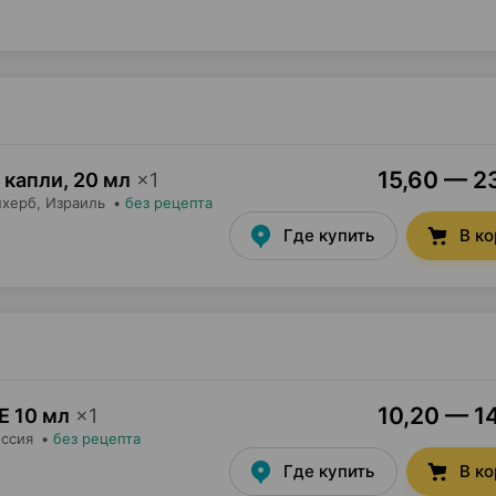
15,60 — 23
 капли
,
20 мл
×
1
пхерб
, Израиль
•
без рецепта
Где купить
В к
10,20 — 14
Е 10 мл
×
1
оссия
•
без рецепта
Где купить
В к