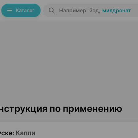
Каталог
Например: йод
,
милдронат
инструкция по применению
уска
:
Капли