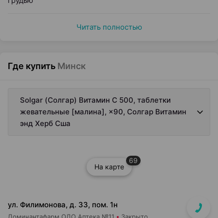
грудью
Читать полностью
Где купить
Минск
Solgar (Солгар) Витамин С 500, таблетки
жевательные [малина], ×90, Солгар Витамин
энд Херб Сша
69
На карте
ул. Филимонова, д. 33, пом. 1н
Доминантафарм ОДО Аптека №11
Закрыто