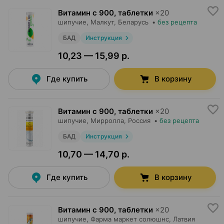
Витамин c 900, таблетки
×
20
шипучие,
Малкут
, Беларусь
•
без рецепта
БАД
Инструкция
10,23 — 15,99 р.
Где купить
В корзину
Витамин c 900, таблетки
×
20
шипучие,
Мирролла
, Россия
•
без рецепта
БАД
Инструкция
10,70 — 14,70 р.
Где купить
В корзину
Витамин c 900, таблетки
×
20
шипучие,
Фарма маркет солюшнс
, Латвия