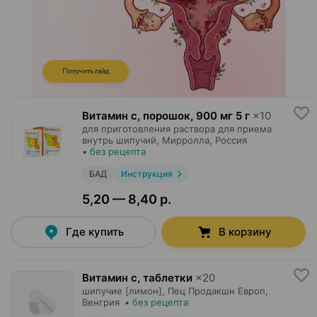
Витамин c, порошок
,
900 мг 5 г
×
10
для приготовления раствора для приема
внутрь шипучий,
Мирролла
, Россия
•
без рецепта
БАД
Инструкция
5,20 — 8,40 р.
Где купить
В корзину
Витамин c, таблетки
×
20
шипучие [лимон],
Пец Продакшн Европ
,
Венгрия
•
без рецепта