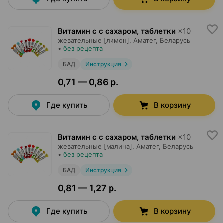
Витамин c с сахаром, таблетки
×
10
жевательные [лимон],
Аматег
, Беларусь
•
без рецепта
БАД
Инструкция
0,71 — 0,86 р.
Где купить
В корзину
Витамин c с сахаром, таблетки
×
10
жевательные [малина],
Аматег
, Беларусь
•
без рецепта
БАД
Инструкция
0,81 — 1,27 р.
Где купить
В корзину