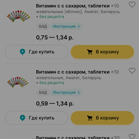
Витамин c с сахаром, таблетки
×
10
жевательные [яблоко],
Аматег
, Беларусь
•
без рецепта
БАД
Инструкция
0,75 — 1,34 р.
Где купить
В корзину
Витамин c с сахаром, таблетки
×
10
жевательные,
Аматег
, Беларусь
•
без рецепта
БАД
Инструкция
0,59 — 1,34 р.
Где купить
В корзину
Витамин c с сахаром, таблетки
×
20