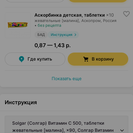
Аскорбинка детская, таблетки
×
10
жевательные [малина],
Аскопром
, Россия
•
без рецепта
БАД
Инструкция
0,87 — 1,43 р.
Где купить
В корзину
Показать еще
Инструкция
Solgar (Солгар) Витамин С 500, таблетки
жевательные [малина], ×90, Солгар Витамин