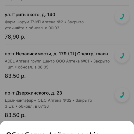
ул. Притыцкого, д. 140
Фарм Форум ТЧУП Аптека №2
Закрыто
уточняйте
обновл. в 00:03
78,90 р.
пр-т Независимости, д. 179 (ТЦ Спектр, главный вход, 1 этаж)
ADEL Аптека групп Центр ООО Аптека №61
Закрыто
1 шт.
обновл. в 08:05
83,50 р.
пр-т Дзержинского, д. 23
Доминантафарм ОДО Аптека №32
Закрыто
3 шт.
обновл. в 07:36
83,50 р.
ул. П.Мстиславца, д. 11 (ТЦ Dana Mall, 1 этаж, вход напротив инфоцентра м-на Green)