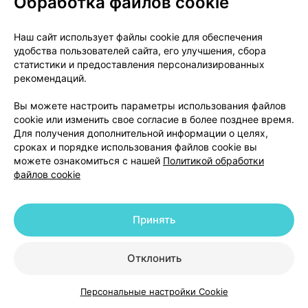
Обработка файлов cookie
InLek ДКМ-ФАРМ ОДО Аптека №38
Закрыто
1 шт.
обновл. в 08:02
Наш сайт использует файлы cookie для обеспечения
86,01 р.
удобства пользователей сайта, его улучшения, сбора
статистики и предоставления персонализированных
рекомендаций.
а/г Сеница, ул. Зеленая, д. 1/5 (с-т "Гиппо")
InLek ДКМ-ФАРМ ОДО Аптека №36
Закрыто
Вы можете настроить параметры использования файлов
1 шт.
обновл. в 08:02
cookie или изменить свое согласие в более позднее время.
Для получения дополнительной информации о целях,
86,01 р.
сроках и порядке использования файлов cookie вы
можете ознакомиться с нашей
Политикой обработки
файлов cookie
ул. Маяковского, д. 115, пом. 2 (магазин «Маяк»)
InLek ДКМ-ФАРМ ОДО Аптека №51
Закрыто
1 шт.
обновл. в 08:02
Принять
86,01 р.
Отклонить
Показать еще
Персональные настройки Cookie
Каталог
Корзина
Избранное
Профиль