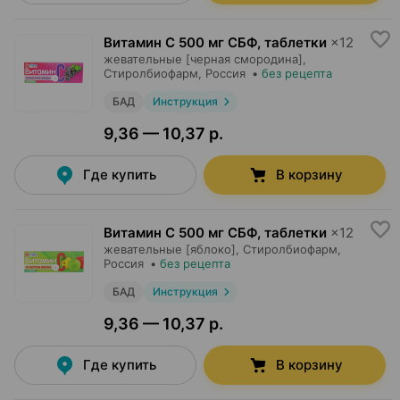
Витамин C 500 мг СБФ, таблетки
×
12
жевательные [черная смородина],
Стиролбиофарм
, Россия
•
без рецепта
БАД
Инструкция
9,36 — 10,37 р.
Где купить
В корзину
Витамин C 500 мг СБФ, таблетки
×
12
жевательные [яблоко],
Стиролбиофарм
,
Россия
•
без рецепта
БАД
Инструкция
9,36 — 10,37 р.
Где купить
В корзину