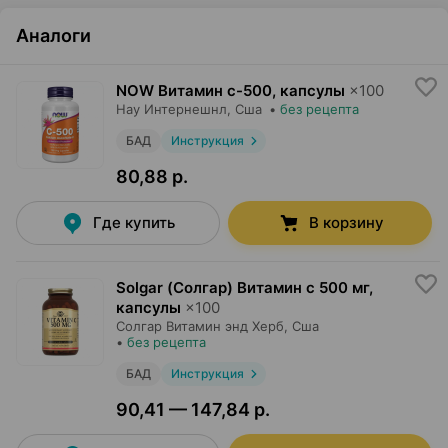
Аналоги
NOW Витамин с-500, капсулы
×
100
Нау Интернешнл
, Сша
•
без рецепта
БАД
Инструкция
80,88 р.
Где купить
В корзину
Solgar (Солгар) Витамин с 500 мг,
капсулы
×
100
Солгар Витамин энд Херб
, Сша
•
без рецепта
БАД
Инструкция
90,41 — 147,84 р.