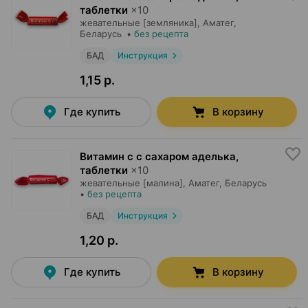
таблетки
×
10
жевательные [земляника],
Аматег
,
Беларусь
•
без рецепта
БАД
Инструкция
1,15 р.
Где купить
В корзину
Витамин c с сахаром аделька,
таблетки
×
10
жевательные [малина],
Аматег
, Беларусь
•
без рецепта
БАД
Инструкция
1,20 р.
Где купить
В корзину