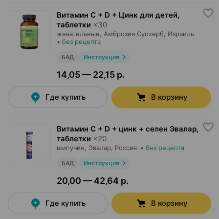
Витамин C + D + Цинк для детей,
таблетки
×
30
жевательные,
Амброзия Супхерб
, Израиль
•
без рецепта
БАД
Инструкция
14,05 — 22,15 р.
Где купить
В корзину
Витамин C + D + цинк + селен Эвалар,
таблетки
×
20
шипучие,
Эвалар
, Россия
•
без рецепта
БАД
Инструкция
20,00 — 42,64 р.
Где купить
В корзину