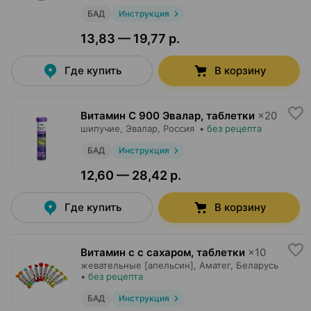
БАД
Инструкция
13,83 — 19,77 р.
Где купить
В корзину
Витамин C 900 Эвалар, таблетки
×
20
шипучие,
Эвалар
, Россия
•
без рецепта
БАД
Инструкция
12,60 — 28,42 р.
Где купить
В корзину
Витамин c с сахаром, таблетки
×
10
жевательные [апельсин],
Аматег
, Беларусь
•
без рецепта
БАД
Инструкция