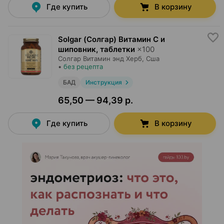
Где купить
В корзину
Solgar (Солгар) Витамин С и
шиповник, таблетки
×
100
Солгар Витамин энд Херб
, Сша
•
без рецепта
БАД
Инструкция
65,50 — 94,39 р.
Где купить
В корзину