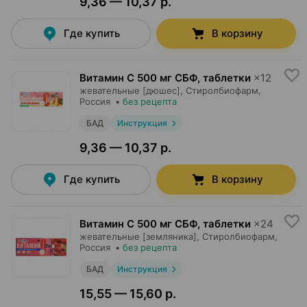
9,36 — 10,37 р.
Где купить
В корзину
Витамин C 500 мг СБФ, таблетки
×
12
жевательные [дюшес],
Стиролбиофарм
,
Россия
•
без рецепта
БАД
Инструкция
9,36 — 10,37 р.
Где купить
В корзину
Витамин C 500 мг СБФ, таблетки
×
24
жевательные [земляника],
Стиролбиофарм
,
Россия
•
без рецепта
БАД
Инструкция
15,55 — 15,60 р.