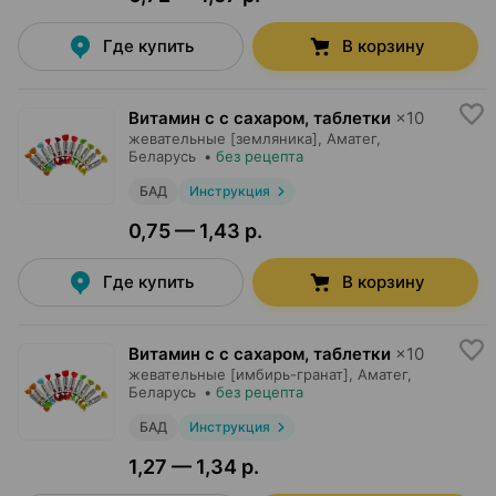
Где купить
В корзину
Витамин c с сахаром, таблетки
×
10
жевательные [земляника],
Аматег
,
Беларусь
•
без рецепта
БАД
Инструкция
0,75 — 1,43 р.
Где купить
В корзину
Витамин c с сахаром, таблетки
×
10
жевательные [имбирь-гранат],
Аматег
,
Беларусь
•
без рецепта
БАД
Инструкция
1,27 — 1,34 р.