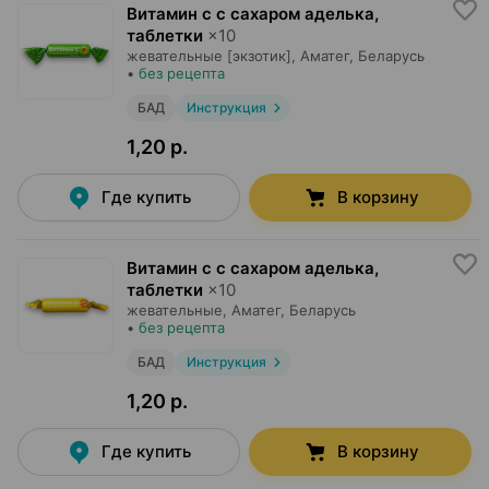
Витамин c с сахаром аделька,
таблетки
×
10
жевательные [экзотик],
Аматег
, Беларусь
•
без рецепта
БАД
Инструкция
1,20 р.
Где купить
В корзину
Витамин c с сахаром аделька,
таблетки
×
10
жевательные,
Аматег
, Беларусь
•
без рецепта
БАД
Инструкция
1,20 р.
Где купить
В корзину