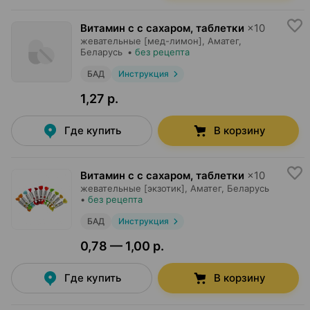
Витамин c с сахаром, таблетки
×
10
жевательные [мед-лимон],
Аматег
,
Беларусь
•
без рецепта
БАД
Инструкция
1,27 р.
Где купить
В корзину
Витамин c с сахаром, таблетки
×
10
жевательные [экзотик],
Аматег
, Беларусь
•
без рецепта
БАД
Инструкция
0,78 — 1,00 р.
Где купить
В корзину