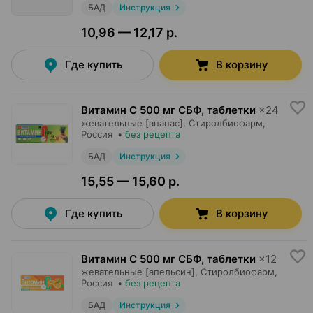
БАД
Инструкция
10,96 — 12,17 р.
Где купить
В корзину
Витамин C 500 мг СБФ, таблетки
×
24
жевательные [ананас],
Стиролбиофарм
,
Россия
•
без рецепта
БАД
Инструкция
15,55 — 15,60 р.
Где купить
В корзину
Витамин C 500 мг СБФ, таблетки
×
12
жевательные [апельсин],
Стиролбиофарм
,
Россия
•
без рецепта
БАД
Инструкция