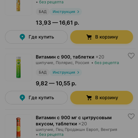
•
без рецепта
БАД
Инструкция
13,93 — 16,61 р.
Где купить
В корзину
Витамин c 900, таблетки
×
20
шипучие,
Полярис
, Россия
•
без рецепта
БАД
Инструкция
9,82 — 10,55 р.
Где купить
В корзину
Витамин c 900 мг с цитрусовым
вкусом, таблетки
×
20
шипучие,
Пец Продакшн Европ
, Венгрия
•
без рецепта