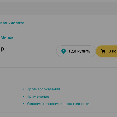
г
вая кислота
Минск
р.
Где купить
В к
Противопоказания
Применение
Условия хранения и срок годности