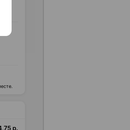
есте.
,75 р.