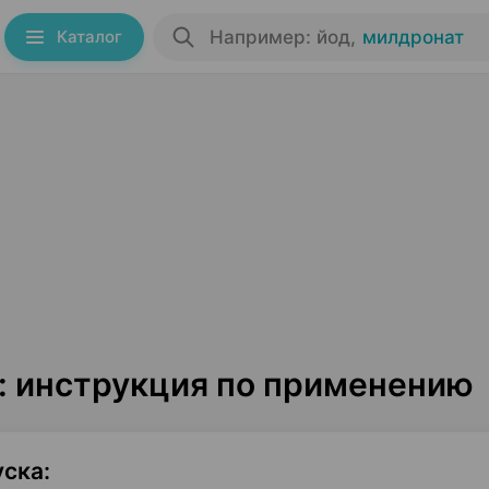
Каталог
Например: йод
,
милдронат
: инструкция по применению
уска
: