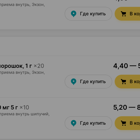
приема внутрь,
Экзон
,
Где купить
В к
4,40 — 5
 порошок
,
1 г
×
20
приема внутрь,
Экзон
,
Где купить
В к
5,20 — 8
 мг 5 г
×
10
 приема внутрь шипучий,
Где купить
В к