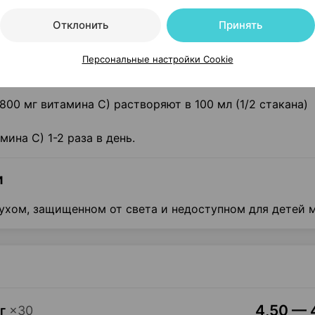
Отклонить
Принять
.
Персональные настройки Cookie
(800 мг витамина С) растворяют в 100 мл (1/2 стакана)
ина С) 1-2 раза в день.
и
ухом, защищенном от света и недоступном для детей м
4,50 — 4
г
×
30