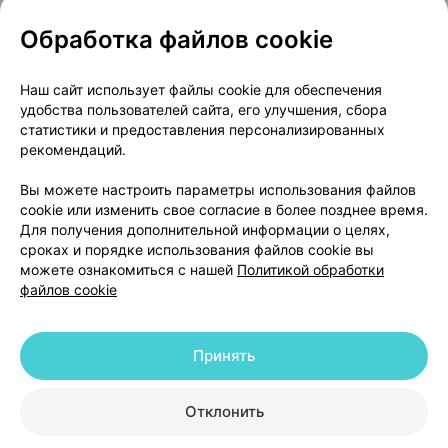
Обработка файлов cookie
О проекте
Новости проекта
Наш сайт использует файлы cookie для обеспечения
удобства пользователей сайта, его улучшения, сбора
Размещение рекламы
Медицинский маркетинг
статистики и предоставления персонализированных
Публичный договор
Доставка
рекомендаций.
Пользовательское соглашение
Вы можете настроить параметры использования файлов
Способы оплаты
Вакансии
Партнеры
cookie или изменить свое согласие в более позднее время.
Написать руководителю 103.by
Для получения дополнительной информации о целях,
сроках и порядке использования файлов cookie вы
Написать в поддержку
можете ознакомиться с нашей
Политикой обработки
Персональные настройки Cookie
файлов cookie
Обработка персональных данных
Принять
© 2026 ООО «Артокс Лаб», УНП 191700409 | 220012, Республика Беларусь,
г. Минск, улица Толбухина, 2, пом. 16 | help@103.by
|
Служба поддержки
+375 291212755
Отклонить