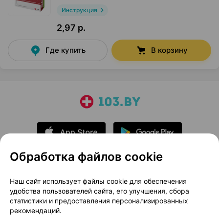
Инструкция
2,97 р.
Где купить
В корзину
Обработка файлов cookie
О проекте
Новости проекта
Наш сайт использует файлы cookie для обеспечения
удобства пользователей сайта, его улучшения, сбора
Размещение рекламы
Медицинский маркетинг
статистики и предоставления персонализированных
Публичный договор
Доставка
рекомендаций.