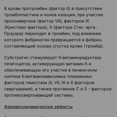
В крови протромбин (фактор II) в присутствии
тромбопластина и ионов кальция, при участии
проконвертина (фактор VII), факторов IX
(Кристмас-фактора), X (фактора Стю- арта-
Прауэра) переходит в тромбин, под влиянием
которого фибриноген превращается в фибрин,
составляющий основу сгустка крови (тромба).
Субстратно стимулирует К-витаминредуктазу
гепатоцитов, активирующую витамин К и
обеспечивающую его участие в печеночном
синтезе К-витаминзависимых плазменных
факторов гемостаза (II, VII, IX и X факторов
свертывания), а также протеинов С и S - факторов
противосвертывающей системы.
Фармакодинамические эффекты