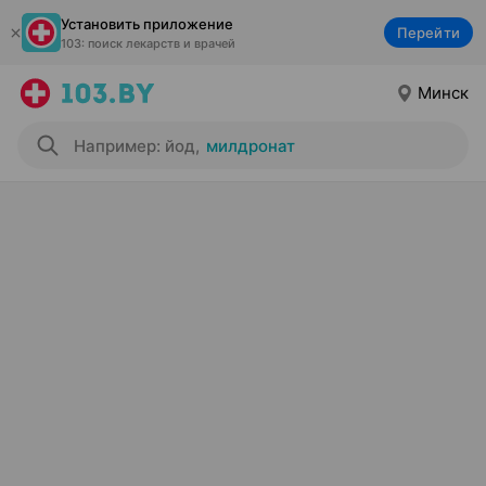
Установить приложение
Перейти
103: поиск лекарств и врачей
Минск
Например: йод
,
милдронат