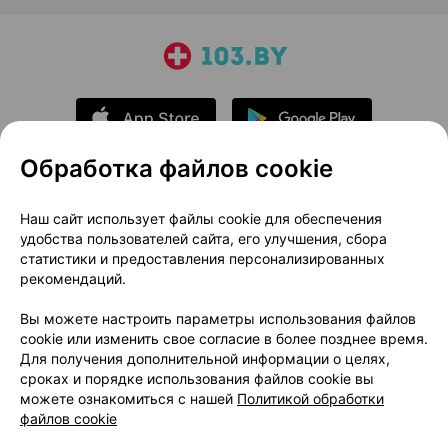
Обработка файлов cookie
О проекте
Новости проекта
Наш сайт использует файлы cookie для обеспечения
удобства пользователей сайта, его улучшения, сбора
Размещение рекламы
Медицинский маркетинг
статистики и предоставления персонализированных
Публичный договор
Доставка
рекомендаций.
Пользовательское соглашение
Вы можете настроить параметры использования файлов
Способы оплаты
Вакансии
Партнеры
cookie или изменить свое согласие в более позднее время.
Написать руководителю 103.by
Для получения дополнительной информации о целях,
сроках и порядке использования файлов cookie вы
Написать в поддержку
можете ознакомиться с нашей
Политикой обработки
Персональные настройки Cookie
файлов cookie
Обработка персональных данных