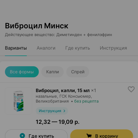
Виброцил Минск
Действующее вещество
:
Диметинден + фенилэфрин
Варианты
Аналоги
Где купить
Инструкция
Все формы
Капли
Спрей
Виброцил, капли
,
15 мл
×
1
назальные,
ГСК Консьюмер
,
Великобритания
•
без рецепта
Инструкция
12,32 — 19,09 р.
Где купить
В корзину