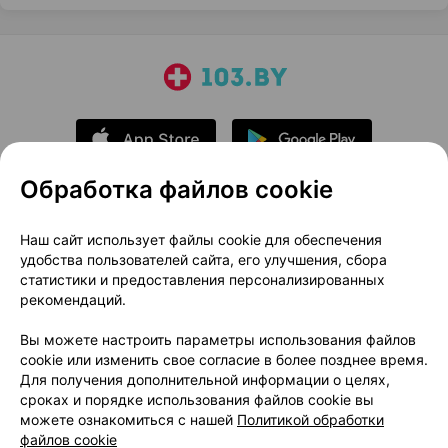
Обработка файлов cookie
О проекте
Новости проекта
Наш сайт использует файлы cookie для обеспечения
удобства пользователей сайта, его улучшения, сбора
Размещение рекламы
Медицинский маркетинг
статистики и предоставления персонализированных
Публичный договор
Доставка
рекомендаций.
Пользовательское соглашение
Вы можете настроить параметры использования файлов
Способы оплаты
Вакансии
Партнеры
cookie или изменить свое согласие в более позднее время.
Написать руководителю 103.by
Для получения дополнительной информации о целях,
сроках и порядке использования файлов cookie вы
Написать в поддержку
можете ознакомиться с нашей
Политикой обработки
Персональные настройки Cookie
файлов cookie