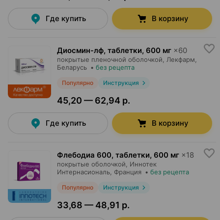
Где купить
В корзину
Диосмин-лф, таблетки
,
600 мг
×
60
покрытые пленочной оболочкой,
Лекфарм
,
Беларусь
•
без рецепта
Популярно
Инструкция
45,20 — 62,94 р.
Где купить
В корзину
Флебодиа 600, таблетки
,
600 мг
×
18
покрытые оболочкой,
Иннотек
Интернасиональ
, Франция
•
без рецепта
Популярно
Инструкция
33,68 — 48,91 р.