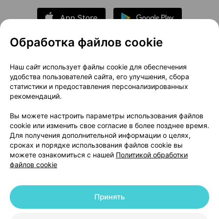
Обработка файлов cookie
О проекте
Новости проекта
Наш сайт использует файлы cookie для обеспечения
удобства пользователей сайта, его улучшения, сбора
Размещение рекламы
Медицинский маркетинг
статистики и предоставления персонализированных
Публичный договор
Доставка
рекомендаций.
Пользовательское соглашение
Вы можете настроить параметры использования файлов
Способы оплаты
Вакансии
Партнеры
cookie или изменить свое согласие в более позднее время.
Написать руководителю 103.by
Для получения дополнительной информации о целях,
сроках и порядке использования файлов cookie вы
Написать в поддержку
можете ознакомиться с нашей
Политикой обработки
Персональные настройки Cookie
файлов cookie
Обработка персональных данных
Принять
© 2026 ООО «Артокс Лаб», УНП 191700409 | 220012, Республика Беларусь,
г. Минск, улица Толбухина, 2, пом. 16 | help@103.by
|
Служба поддержки