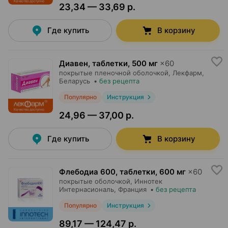
23,34 — 33,69 р.
Где купить
В корзину
Диавен, таблетки
,
500 мг
×
60
покрытые пленочной оболочкой,
Лекфарм
,
Беларусь
•
без рецепта
Популярно
Инструкция
24,96 — 37,00 р.
Где купить
В корзину
Флебодиа 600, таблетки
,
600 мг
×
60
покрытые оболочкой,
Иннотек
Интернасиональ
, Франция
•
без рецепта
Популярно
Инструкция
89,17 — 124,47 р.