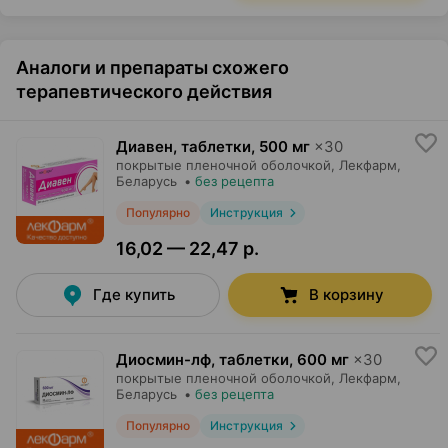
Аналоги и препараты схожего
терапевтического действия
Диавен, таблетки
,
500 мг
×
30
покрытые пленочной оболочкой,
Лекфарм
,
Беларусь
•
без рецепта
Популярно
Инструкция
16,02 — 22,47 р.
Где купить
В корзину
Диосмин-лф, таблетки
,
600 мг
×
30
покрытые пленочной оболочкой,
Лекфарм
,
Беларусь
•
без рецепта
Популярно
Инструкция