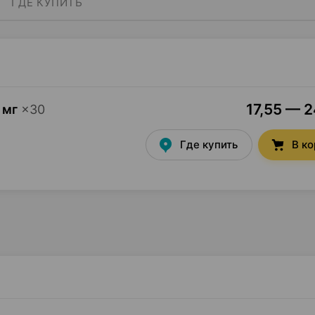
ГДЕ КУПИТЬ
17,55 — 2
 мг
×
30
Где купить
В к