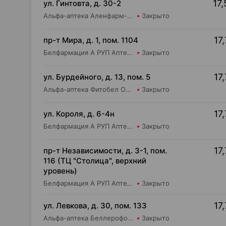
17,
ул. Гинтовта, д. 30-2
Альфа-аптека Аленфарм-Плюс ОДО Аптека №16
Закрыто
17,
пр-т Мира, д. 1, пом. 1104
Белфармация А РУП Аптека №100
Закрыто
17,
ул. Бурдейного, д. 13, пом. 5
Альфа-аптека Фитобел ООО Аптека №1
Закрыто
17,
ул. Короля, д. 6-4н
Белфармация А РУП Аптека №11
Закрыто
17,
пр-т Независимости, д. 3-1, пом.
116 (ТЦ "Столица", верхний
уровень)
Белфармация А РУП Аптека №13
Закрыто
17,
ул. Левкова, д. 30, пом. 133
Альфа-аптека Беллерофон ООО Аптека №7
Закрыто