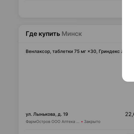
Где купить
Минск
Венлаксор, таблетки 75 мг ×30, Гриндекс Латв
22,
ул. Лынькова, д. 19
ФармОстров ООО Аптека №7 на Лынькова
Закрыто