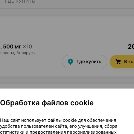
ГДЕ КУПИТЬ
26
и
,
500 мг
×
10
параты
, Беларусь
Где купить
В к
Обработка файлов cookie
37,68 — 57
 мг
×
10
сьютикалз
, Великобритания
Наш сайт использует файлы cookie для обеспечения
удобства пользователей сайта, его улучшения, сбора
Где купить
В к
статистики и предоставления персонализированных