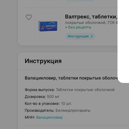
Валтрекс, таблетки
,
500
покрытые оболочкой,
ГСК Фарма
•
без рецепта
Инструкция
Инструкция
Валацикловир, таблетки покрытые оболочкой, 
Форма выпуска
:
Таблетки покрытые оболочкой
Дозировка
:
500 мг
Кол-во в упаковке
:
10 шт.
Производитель
:
Белмедпрепараты
МНН
:
Валацикловир