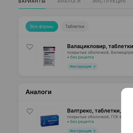
ВАРИАНТЫ
АНАЛОГИ
ИНСТРУКЦИЯ
Все формы
Таблетки
Валацикловир, таблетк
покрытые оболочкой,
Белмедпре
•
без рецепта
Инструкция
Аналоги
Валтрекс, таблетки
,
500
покрытые оболочкой,
ГСК Фарма
•
без рецепта
Инструкция