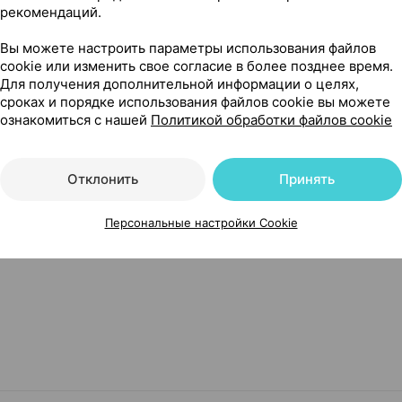
рекомендаций.
Вы можете настроить параметры использования файлов
124,34 — 150
 мг
×
42
cookie или изменить свое согласие в более позднее время.
сьютикалз
, Великобритания
Для получения дополнительной информации о целях,
Где купить
В к
сроках и порядке использования файлов cookie вы можете
ознакомиться с нашей
Политикой обработки файлов cookie
Отклонить
Принять
Персональные настройки Cookie
500 мг ×10, Белмедпрепараты Беларусь