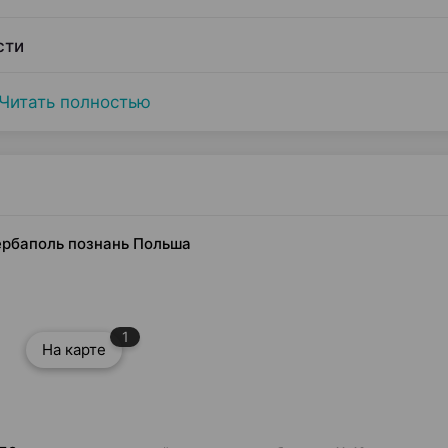
сти
Читать полностью
Гербаполь познань Польша
1
На карте