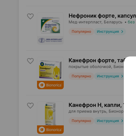
Нефроник форте, капсу
Мед-интерпласт
, Беларусь
•
без
Популярно
Инструкция
Канефрон форте, табле
покрытые оболочкой,
Бионорика
Популярно
Инструкция
Канефрон Н, капли
,
100 
для приема внутрь,
Бионорика
, 
Популярно
Инструкция