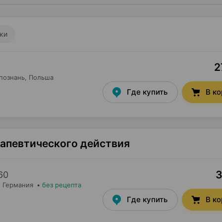
ки
2
познань
, Польша
Где купить
В к
рапевтического действия
3
60
, Германия
•
без рецепта
Где купить
В к