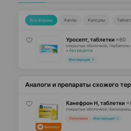
Все формы
Капли
Капсулы
Таблет
Уросепт, таблетки
×
60
покрытые оболочкой,
Гербаполь 
•
без рецепта
Инструкция
Аналоги и препараты схожего те
Канефрон Н, таблетки
×
покрытые оболочкой,
Бионорика
Популярно
Инструкция