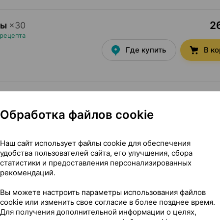
26
лы
×
30
 рецепта
Где купить
В к
3
тки
×
30
, Германия
•
без рецепта
Обработка файлов cookie
Где купить
В к
Наш сайт использует файлы cookie для обеспечения
удобства пользователей сайта, его улучшения, сбора
статистики и предоставления персонализированных
3
мл
×
1
рекомендаций.
Германия
•
без рецепта
Вы можете настроить параметры использования файлов
Где купить
В к
cookie или изменить свое согласие в более позднее время.
Для получения дополнительной информации о целях,