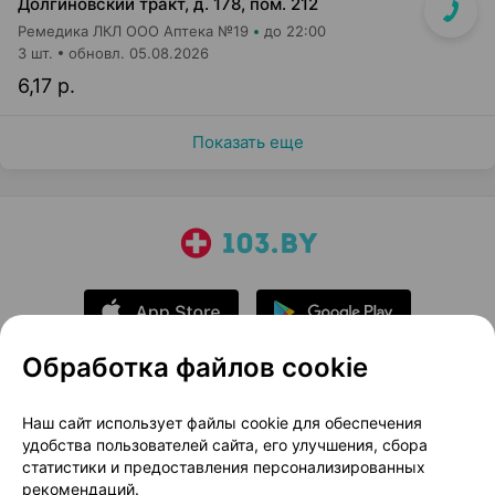
Долгиновский тракт, д. 178, пом. 212
Ремедика ЛКЛ ООО Аптека №19
до 22:00
3 шт.
обновл. 05.08.2026
6,17 р.
Показать еще
Обработка файлов cookie
О проекте
Новости проекта
Наш сайт использует файлы cookie для обеспечения
удобства пользователей сайта, его улучшения, сбора
Размещение рекламы
Медицинский маркетинг
статистики и предоставления персонализированных
Публичный договор
Доставка
рекомендаций.