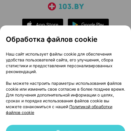
Обработка файлов cookie
О проекте
Новости проекта
Наш сайт использует файлы cookie для обеспечения
удобства пользователей сайта, его улучшения, сбора
Размещение рекламы
Медицинский маркетинг
статистики и предоставления персонализированных
Публичный договор
Доставка
рекомендаций.
Пользовательское соглашение
Вы можете настроить параметры использования файлов
Способы оплаты
Вакансии
Партнеры
cookie или изменить свое согласие в более позднее время.
Написать руководителю 103.by
Для получения дополнительной информации о целях,
сроках и порядке использования файлов cookie вы
Написать в поддержку
можете ознакомиться с нашей
Политикой обработки
Персональные настройки Cookie
файлов cookie
Обработка персональных данных