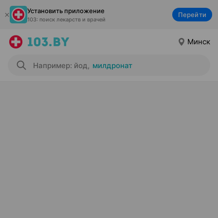
Установить приложение
Перейти
103: поиск лекарств и врачей
Минск
Например: йод
,
милдронат