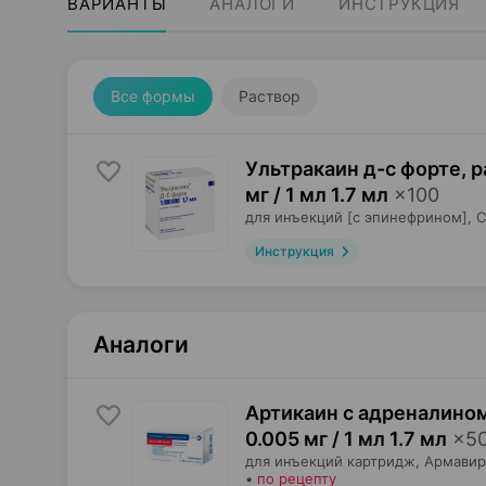
ВАРИАНТЫ
АНАЛОГИ
ИНСТРУКЦИЯ
Все формы
Раствор
Ультракаин д-с форте, 
мг / 1 мл 1.7 мл
×
100
для инъекций [с эпинефрином],
С
Инструкция
Аналоги
Артикаин с адреналином
0.005 мг / 1 мл 1.7 мл
×
5
для инъекций картридж,
Армавир
•
по рецепту