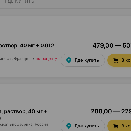
ГДЕ КУПИТЬ
479,00 — 507
раствор
,
40 мг + 0.012
анофи
, Франция
•
по рецепту
Где купить
В к
200,00 — 229
, раствор
,
40 мг +
0
ская Биофабрика
, Россия
Где купить
В к