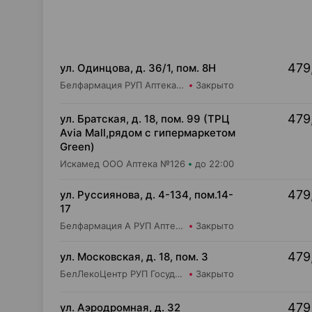
479
ул. Одинцова, д. 36/1, пом. 8Н
Белфармация РУП Аптека №91
Закрыто
479
ул. Братская, д. 18, пом. 99 (ТРЦ
Avia Mall,рядом с гипермаркетом
Green)
Искамед ООО Аптека №126
до 22:00
479
ул. Руссиянова, д. 4-134, пом.14-
17
Белфармация А РУП Аптека №55
Закрыто
479
ул. Московская, д. 18, пом. 3
БелЛекоЦентр РУП Государственная аптека №5
Закрыто
479
ул. Аэродромная, д. 32