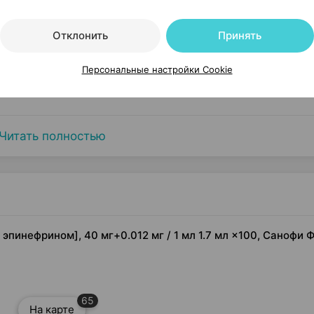
Отклонить
Принять
Персональные настройки Cookie
Читать полностью
 эпинефрином], 40 мг+0.012 мг / 1 мл 1.7 мл ×100, Санофи
65
На карте