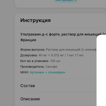
Инструкция
Ультракаин д-с форте, раствор для инъекций [с 
Франция
Форма выпуска
:
Раствор для инъекций [с эпинефрином
Дозировка
:
40 мг + 0.012 мг / 1 мл 1.7 мл
Кол-во в упаковке
:
100 шт.
Производитель
:
Санофи
МНН
:
Артикаин + эпинефрин
Состав
Описание