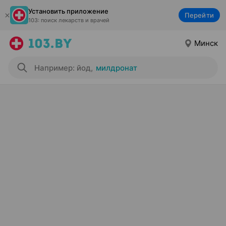
Установить приложение
Перейти
103: поиск лекарств и врачей
Минск
Например: йод
,
милдронат