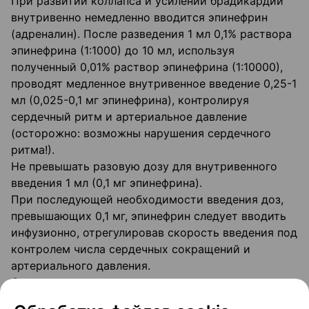
При развитии коллапса и усилении брадикардии
внутривенно немедленно вводится эпинефрин
(адреналин). После разведения 1 мл 0,1% раствора
эпинефрина (1:1000) до 10 мл, используя
полученный 0,01% раствор эпинефрина (1:10000),
проводят медленное внутривенное введение 0,25-1
мл (0,025-0,1 мг эпинефрина), контролируя
сердечный ритм и артериальное давление
(осторожно: возможны нарушения сердечного
ритма!).
Не превышать разовую дозу для внутривенного
введения 1 мл (0,1 мг эпинефрина).
При последующей необходимости введения доз,
превышающих 0,1 мг, эпинефрин следует вводить
инфузионно, отрегулировав скорость введения под
контролем числа сердечных сокращений и
артериального давления.
Сильную тахикардию и тахиаритмию можно
лечить антмаритмическими средствами, исключая