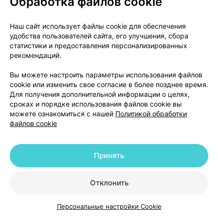
Обработка файлов cookie
неселекгивные бета - адреноблокаторы, такие,
например, как пропранолол. В таких случаях
Наш сайт использует файлы cookie для обеспечения
необходима подача кислорода и контроль
удобства пользователей сайта, его улучшения, сбора
системы кровообращения. Увеличение
статистики и предоставления персонализированных
артериального давления у пациентов с
рекомендаций.
артериальной гипертензией при необходимости
снимается с помощью периферических
Вы можете настроить параметры использования файлов
cookie или изменить свое согласие в более позднее время.
сосудорасширяющих средств.
Для получения дополнительной информации о целях,
сроках и порядке использования файлов cookie вы
Взаимодействие с другими лекарственными
можете ознакомиться с нашей
Политикой обработки
файлов cookie
средствами
Сочетания различных местных анестетиков
Принять
вызывают появление дополнительных воздействий
на сердечно - сосудистую систему и центральную
нервную систему.
Отклонить
Противопоказанные комбинации
С неселективньши бета - адреноблокаторами,
Персональные настройки Cookie
Каталог
Корзина
Избранное
Профиль
например, пропранололом