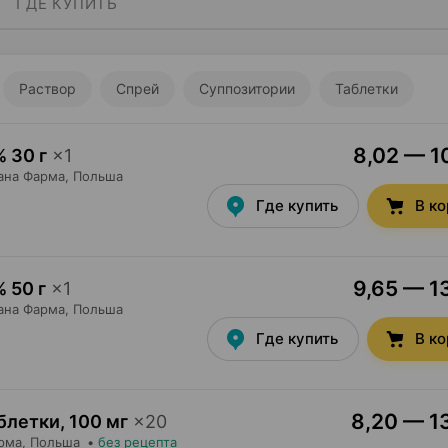
ГДЕ КУПИТЬ
Раствор
Спрей
Суппозитории
Таблетки
8,02 — 10
% 30 г
×
1
ана Фарма
, Польша
Где купить
В к
9,65 — 13
% 50 г
×
1
ана Фарма
, Польша
Где купить
В к
8,20 — 13
блетки
,
100 мг
×
20
рма
, Польша
•
без рецепта