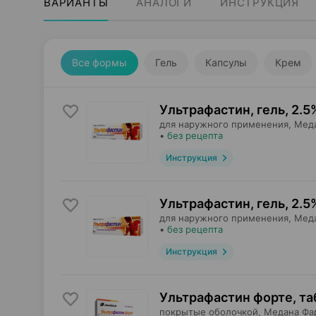
ВАРИАНТЫ
АНАЛОГИ
ИНСТРУКЦИЯ
Все формы
Гель
Капсулы
Крем
Ультрафастин, гель
,
2.5
для наружного применения,
Мед
•
без рецепта
Инструкция
Ультрафастин, гель
,
2.5
для наружного применения,
Мед
•
без рецепта
Инструкция
Ультрафастин форте, та
покрытые оболочкой,
Медана Фа