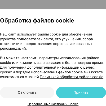
10,86 — 16
Редди`с
, Индия
•
без рецепта
Обработка файлов cookie
Где купить
В к
Наш сайт использует файлы cookie для обеспечения
удобства пользователей сайта, его улучшения, сбора
статистики и предоставления персонализированных
Показать еще
рекомендаций.
Вы можете настроить параметры использования файлов
cookie или изменить свое согласие в более позднее время.
Для получения дополнительной информации о целях,
сроках и порядке использования файлов cookie вы можете
ознакомиться с нашей
Политикой обработки файлов cookie
ния, 2.5% 30 г ×1, Медана Фарма Польша
Отклонить
Принять
Персональные настройки Cookie