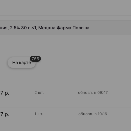
ния, 2.5% 30 г ×1, Медана Фарма Польша
765
На карте
17 р.
2 шт.
обновл. в 09:47
17 р.
1 шт.
обновл. в 10:16