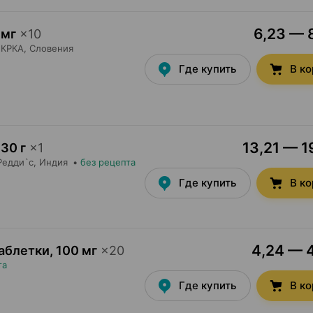
6,23 — 8
 мг
×
10
КРКА
, Словения
Где купить
В к
13,21 — 1
 30 г
×
1
Редди`с
, Индия
•
без рецепта
Где купить
В к
4,24 — 4
аблетки
,
100 мг
×
20
та
Где купить
В к