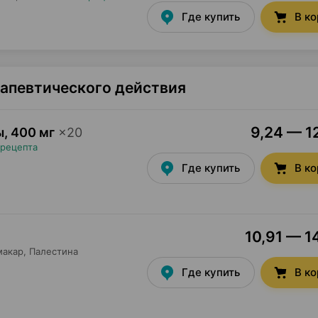
Где купить
В к
рапевтического действия
9,24 — 12
ы
,
400 мг
×
20
 рецепта
Где купить
В к
10,91 — 1
1
макар
, Палестина
Где купить
В к