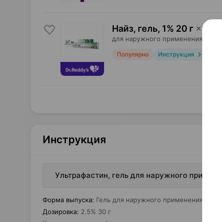
Найз, гель
,
1% 20 г
×
1
для наружного применения,
Др. 
Популярно
Инструкция
Инструкция
Ультрафастин, гель для наружного примене
Форма выпуска
:
Гель для наружного применения
Дозировка
:
2.5% 30 г