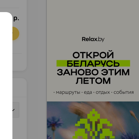
,02 р.
орзину