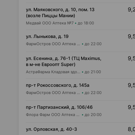
9,
ул. Маяковского, д. 10, пом. 13
(возле Пиццы Мании)
Медвай ООО Аптека №7
до 18:00
9,
ул. Лынькова, д. 19
ФармОстров ООО Аптека №7 на Лынькова
до 22:00
9,
ул. Есенина, д. 76-1 (ТЦ Maximus,
в м-не Евроопт Super)
АстраФарма Кладовая здоровья ООО Аптека №9
до 21:00
9,
пр-т Рокоссовского, д. 145а
ФармОстров ООО Аптека №9 на Рокоссовского
до 22:00
9,
пр-т Партизанский, д. 106/46
Флора Фарм ООО Аптека №20
до 20:00
8,
ул. Орловская, д. 40-3