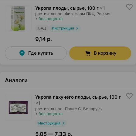
Укропа плоды, сырье
,
100 г
×
1
растительное,
Фитофарм ПКФ
, Россия
•
без рецепта
БАД
Инструкция
9,14 р.
Где купить
В корзину
Аналоги
Укропа пахучего плоды, сырье
,
100 г
×
1
растительное,
Падис С
, Беларусь
•
без рецепта
Инструкция
5,05 — 7,33 р.