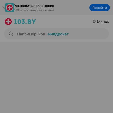
Установить приложение
Перейти
103: поиск лекарств и врачей
Минск
Например: йод
,
милдронат