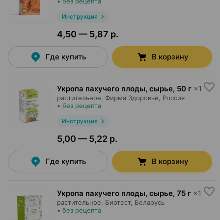
•
без рецепта
Инструкция
4,50 — 5,87 р.
Где купить
В корзину
Укропа пахучего плоды, сырье
,
50 г
×
1
растительное,
Фирма Здоровье
, Россия
•
без рецепта
Инструкция
5,00 — 5,22 р.
Где купить
В корзину
Укропа пахучего плоды, сырье
,
75 г
×
1
растительное,
Биотест
, Беларусь
•
без рецепта