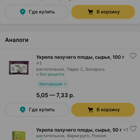
Где купить
В корзину
Аналоги
Укропа пахучего плоды, сырье
,
100 г
×
1
растительное,
Падис С
, Беларусь
•
без рецепта
Инструкция
5,05 — 7,33 р.
Где купить
В корзину
Укропа пахучего плоды, сырье
,
50 г
×
1
растительное,
Фармгрупп
, Россия