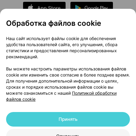
Обработка файлов cookie
О проекте
Новости проекта
Наш сайт использует файлы cookie для обеспечения
удобства пользователей сайта, его улучшения, сбора
Размещение рекламы
Медицинский маркетинг
статистики и предоставления персонализированных
Публичный договор
Доставка
рекомендаций.
Пользовательское соглашение
Вы можете настроить параметры использования файлов
Способы оплаты
Вакансии
Партнеры
cookie или изменить свое согласие в более позднее время.
Написать руководителю 103.by
Для получения дополнительной информации о целях,
сроках и порядке использования файлов cookie вы
Написать в поддержку
можете ознакомиться с нашей
Политикой обработки
Персональные настройки Cookie
файлов cookie
Обработка персональных данных
Принять
© 2026 ООО «Артокс Лаб», УНП 191700409 | 220012, Республика Беларусь,
г. Минск, улица Толбухина, 2, пом. 16 | help@103.by
|
Служба поддержки
+375 291212755