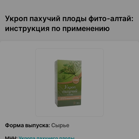
Укроп пахучий плоды фито-алтай:
инструкция по применению
Форма выпуска
:
Сырье
МНН
:
Укропа пахучего плоды