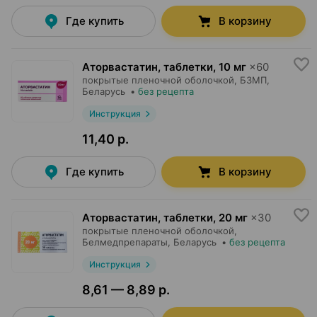
Где купить
В корзину
Аторвастатин, таблетки
,
10 мг
×
60
покрытые пленочной оболочкой,
БЗМП
,
Беларусь
•
без рецепта
Инструкция
11,40 р.
Где купить
В корзину
Аторвастатин, таблетки
,
20 мг
×
30
покрытые пленочной оболочкой,
Белмедпрепараты
, Беларусь
•
без рецепта
Инструкция
8,61 — 8,89 р.