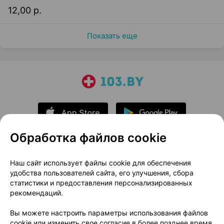
12,00 р.
Показать еще
Обработка файлов cookie
О проекте
Новости проекта
Наш сайт использует файлы cookie для обеспечения
удобства пользователей сайта, его улучшения, сбора
Размещение рекламы
Медицинский маркетинг
статистики и предоставления персонализированных
Публичный договор
Доставка
рекомендаций.
Пользовательское соглашение
Вы можете настроить параметры использования файлов
Способы оплаты
Вакансии
Партнеры
cookie или изменить свое согласие в более позднее время.