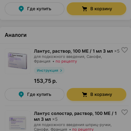
Где купить
В корзину
Аналоги
Лантус, раствор
,
100 МЕ / 1 мл 3 мл
×
5
для подкожного введения,
Санофи
,
Франция
•
по рецепту
Инструкция
153,75 р.
Где купить
В корзину
Лантус солостар, раствор
,
100 МЕ / 1
мл 3 мл
×
5
для подкожного введения шприц-ручки,
Санофи
, Франция
•
по рецепту