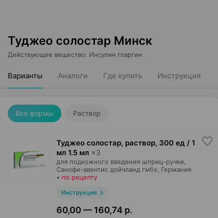
Туджео солостар Минск
Действующее вещество
:
Инсулин гларгин
Варианты
Аналоги
Где купить
Инструкция
Все формы
Раствор
Туджео солостар, раствор
,
300 ед / 1
мл 1.5 мл
×
3
для подкожного введения шприц-ручки,
Санофи-авентис дойчланд гмбх
, Германия
•
по рецепту
Инструкция
60,00 — 160,74 р.