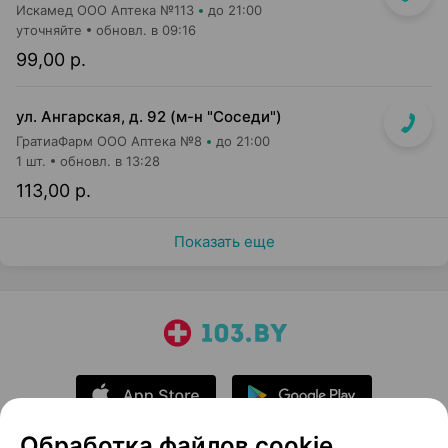
Искамед ООО Аптека №113
до 21:00
уточняйте
обновл. в 09:16
99,00 р.
ул. Ангарская, д. 92 (м-н "Соседи")
ГратиаФарм ООО Аптека №8
до 21:00
1 шт.
обновл. в 13:28
113,00 р.
Показать еще
Обработка файлов cookie