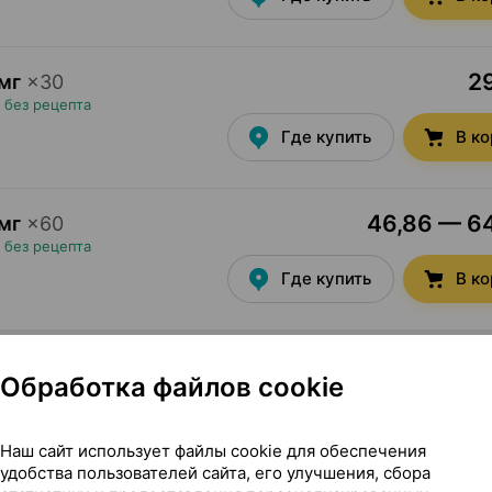
29
мг
×
30
•
без рецепта
Где купить
В к
46,86 — 64
мг
×
60
•
без рецепта
Где купить
В к
Обработка файлов cookie
Наш сайт использует файлы cookie для обеспечения
ья 2000 Россия
удобства пользователей сайта, его улучшения, сбора