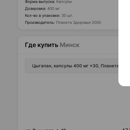
Форма выпуска
:
Капсулы
Дозировка
:
400 мг
Кол-во в упаковке
:
30 шт.
Производитель
:
Планета Здоровья 2000
Где купить
Минск
Цыгапан, капсулы 400 мг ×30, Планета Здо