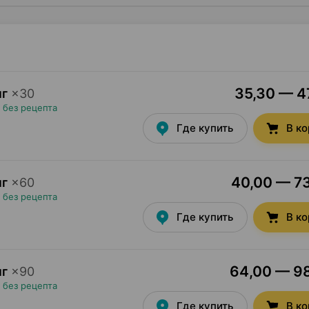
35,30 — 47
мг
×
30
•
без рецепта
Где купить
В к
40,00 — 73
мг
×
60
•
без рецепта
Где купить
В к
64,00 — 98
мг
×
90
•
без рецепта
Где купить
В к