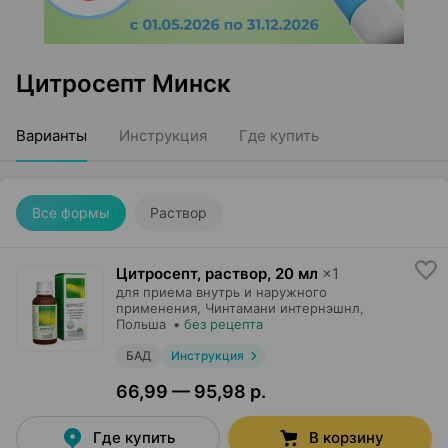
Цитросепт Минск
Варианты
Инструкция
Где купить
Все формы
Раствор
Цитросепт, раствор
,
20 мл
×
1
для приема внутрь и наружного
применения,
Чинтамани интернэшнл
,
Польша
•
без рецепта
БАД
Инструкция
66,99 — 95,98 р.
Где купить
В корзину