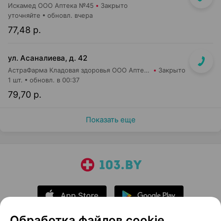
Искамед ООО Аптека №45
Закрыто
уточняйте
обновл. вчера
77,48 р.
ул. Асаналиева, д. 42
АстраФарма Кладовая здоровья ООО Аптека №10
Закрыто
1 шт.
обновл. в 00:37
79,70 р.
Показать еще
Обработка файлов cookie