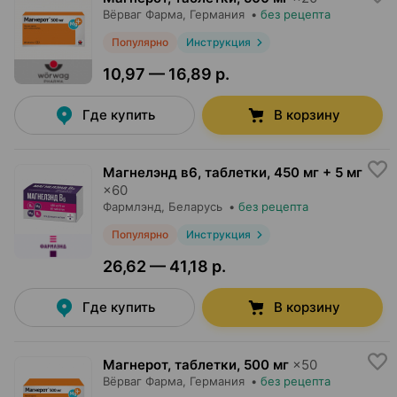
Вёрваг Фарма
, Германия
•
без рецепта
Популярно
Инструкция
10,97 — 16,89 р.
Где купить
В корзину
Магнелэнд в6, таблетки
,
450 мг + 5 мг
×
60
Фармлэнд
, Беларусь
•
без рецепта
Популярно
Инструкция
26,62 — 41,18 р.
Где купить
В корзину
Магнерот, таблетки
,
500 мг
×
50
Вёрваг Фарма
, Германия
•
без рецепта