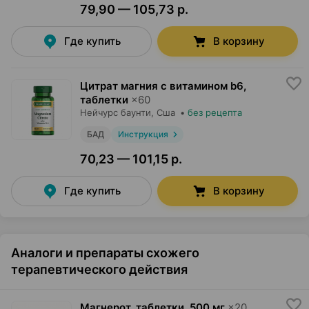
79,90 — 105,73 р.
Где купить
В корзину
Цитрат магния с витамином b6,
таблетки
×
60
Нейчурс баунти
, Сша
•
без рецепта
БАД
Инструкция
70,23 — 101,15 р.
Где купить
В корзину
Аналоги и препараты схожего
терапевтического действия
Магнерот, таблетки
,
500 мг
×
20