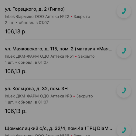
ул. Горецкого, д. 2 (Гиппо)
InLek Фармико ООО Аптека №22
Закрыто
2 шт.
обновл. в 01:07
106,13 р.
ул. Маяковского, д. 115, пом. 2 (магазин «Маяк»)
InLek ДКМ-ФАРМ ОДО Аптека №51
Закрыто
1 шт.
обновл. в 01:07
106,13 р.
ул. Кольцова, д. 32, пом. 3Н
InLek ДКМ-ФАРМ ОДО Аптека №8
Закрыто
1 шт.
обновл. в 01:07
106,13 р.
Щомыслицкий с/с, д. 32/4, пом.4а (ТРЦ DiaMond city, вход напротив магазина Маяк)
InLek Фармико ООО Аптека №36
Закрыто