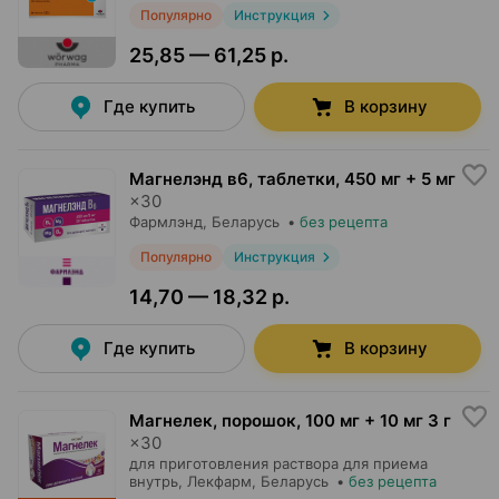
Популярно
Инструкция
25,85 — 61,25 р.
Где купить
В корзину
Магнелэнд в6, таблетки
,
450 мг + 5 мг
×
30
Фармлэнд
, Беларусь
•
без рецепта
Популярно
Инструкция
14,70 — 18,32 р.
Где купить
В корзину
Магнелек, порошок
,
100 мг + 10 мг 3 г
×
30
для приготовления раствора для приема
внутрь,
Лекфарм
, Беларусь
•
без рецепта