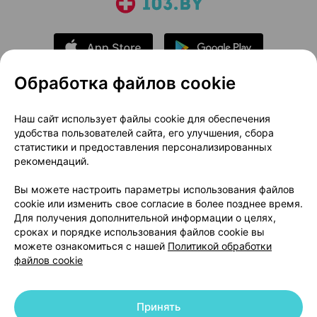
Обработка файлов cookie
О проекте
Новости проекта
Наш сайт использует файлы cookie для обеспечения
удобства пользователей сайта, его улучшения, сбора
Размещение рекламы
Медицинский маркетинг
статистики и предоставления персонализированных
Публичный договор
Доставка
рекомендаций.
Пользовательское соглашение
Вы можете настроить параметры использования файлов
Способы оплаты
Вакансии
Партнеры
cookie или изменить свое согласие в более позднее время.
Написать руководителю 103.by
Для получения дополнительной информации о целях,
сроках и порядке использования файлов cookie вы
Написать в поддержку
можете ознакомиться с нашей
Политикой обработки
Персональные настройки Cookie
файлов cookie
Обработка персональных данных
Принять