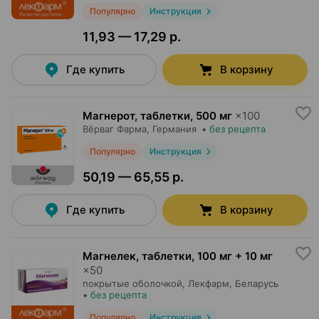
Популярно
Инструкция
11,93 — 17,29 р.
Где купить
В корзину
Магнерот, таблетки
,
500 мг
×
100
Вёрваг Фарма
, Германия
•
без рецепта
Популярно
Инструкция
50,19 — 65,55 р.
Где купить
В корзину
Магнелек, таблетки
,
100 мг + 10 мг
×
50
покрытые оболочкой,
Лекфарм
, Беларусь
•
без рецепта
Популярно
Инструкция