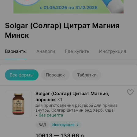
Solgar (Солгар) Цитрат Магния
Минск
Варианты
Аналоги
Где купить
Инструкция
Все формы
Порошок
Таблетки
Solgar (Солгар) Цитрат Магния,
порошок
×
1
для приготовления раствора для приема
внутрь,
Солгар Витамин энд Херб
, Сша
•
без рецепта
БАД
Инструкция
106,13 — 133,66 р.