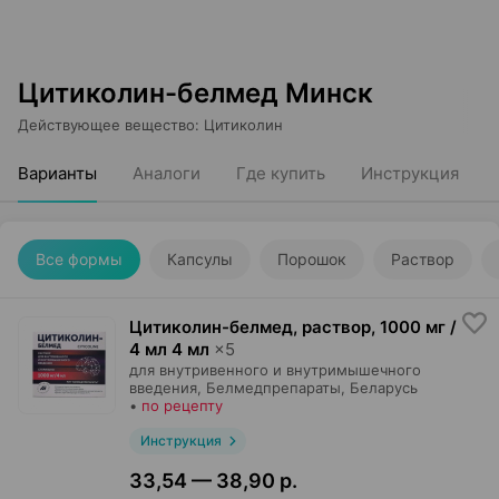
Цитиколин-белмед Минск
Действующее вещество
:
Цитиколин
Варианты
Аналоги
Где купить
Инструкция
Все формы
Капсулы
Порошок
Раствор
Цитиколин-белмед, раствор
,
1000 мг /
4 мл 4 мл
×
5
для внутривенного и внутримышечного
введения,
Белмедпрепараты
, Беларусь
•
по рецепту
Инструкция
33,54 — 38,90 р.