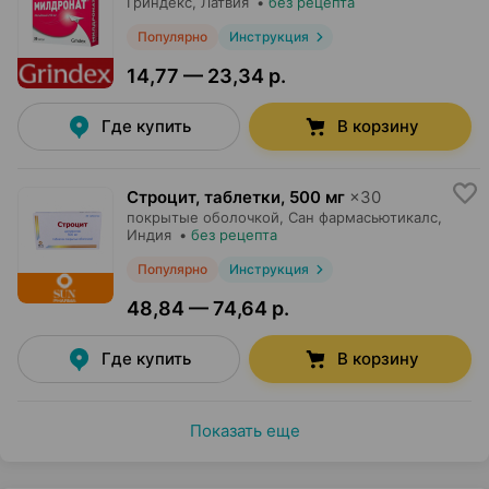
Гриндекс
, Латвия
•
без рецепта
Популярно
Инструкция
14,77 — 23,34 р.
Где купить
В корзину
Строцит, таблетки
,
500 мг
×
30
покрытые оболочкой,
Сан фармасьютикалс
,
Индия
•
без рецепта
Популярно
Инструкция
48,84 — 74,64 р.
Где купить
В корзину
Показать еще