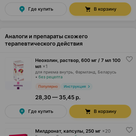
Где купить
В корзину
Аналоги и препараты схожего
терапевтического действия
Неохолин, раствор
,
600 мг / 7 мл 100
мл
×
1
для приема внутрь,
Фармлэнд
, Беларусь
•
без рецепта
Популярно
Инструкция
28,30 — 35,45 р.
Где купить
В корзину
Милдронат, капсулы
,
250 мг
×
20