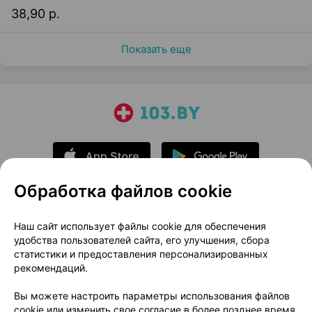
38,90 р.
Показать еще
Обработка файлов cookie
О проекте
Новости проекта
Наш сайт использует файлы cookie для обеспечения
удобства пользователей сайта, его улучшения, сбора
Размещение рекламы
Медицинский маркетинг
статистики и предоставления персонализированных
Публичный договор
Доставка
рекомендаций.
Пользовательское соглашение
Вы можете настроить параметры использования файлов
Способы оплаты
Вакансии
Партнеры
cookie или изменить свое согласие в более позднее время.