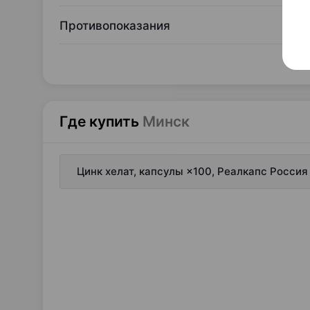
Противопоказания
Где купить
Минск
Цинк хелат, капсулы ×100, Реалкапс Россия