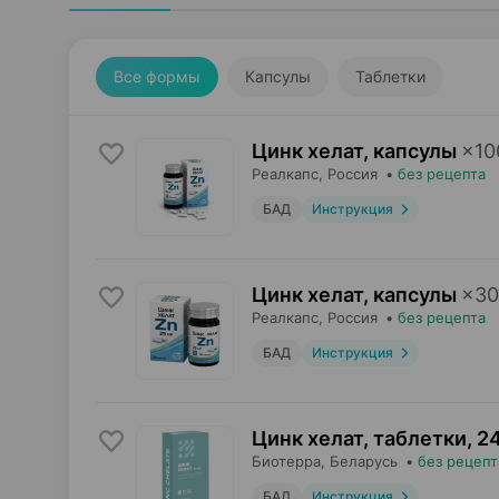
Все формы
Капсулы
Таблетки
Цинк хелат, капсулы
×
10
Реалкапс
, Россия
•
без рецепта
БАД
Инструкция
Цинк хелат, капсулы
×
30
Реалкапс
, Россия
•
без рецепта
БАД
Инструкция
Цинк хелат, таблетки
,
24
Биотерра
, Беларусь
•
без рецепт
БАД
Инструкция