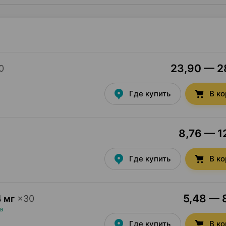
23,90 — 28
0
Где купить
В к
8,76 — 12
Где купить
В к
5,48 — 8
 мг
×
30
а
Где купить
В к