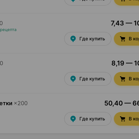
7,43 — 1
0
 рецепта
Где купить
В к
8,19 — 1
0
Где купить
В к
50,40 — 66
летки
×
200
Где купить
В к