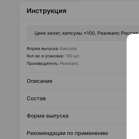
Инструкция
Цинк хелат, капсулы ×100, Реалкапс Россия
Форма выпуска
:
Капсулы
Кол-во в упаковке
:
100 шт.
Производитель
:
Реалкапс
Описание
Состав
Форма выпуска
Рекомендации по применению