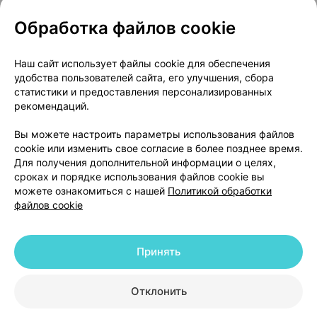
Обработка файлов cookie
О проекте
Новости проекта
Наш сайт использует файлы cookie для обеспечения
удобства пользователей сайта, его улучшения, сбора
Размещение рекламы
Медицинский маркетинг
статистики и предоставления персонализированных
Публичный договор
Доставка
рекомендаций.
Пользовательское соглашение
Вы можете настроить параметры использования файлов
Способы оплаты
Вакансии
Партнеры
cookie или изменить свое согласие в более позднее время.
Написать руководителю 103.by
Для получения дополнительной информации о целях,
сроках и порядке использования файлов cookie вы
Написать в поддержку
можете ознакомиться с нашей
Политикой обработки
Персональные настройки Cookie
файлов cookie
Обработка персональных данных
Принять
© 2026 ООО «Артокс Лаб», УНП 191700409 | 220012, Республика Беларусь,
г. Минск, улица Толбухина, 2, пом. 16 | help@103.by
|
Служба поддержки
+375 291212755
Отклонить