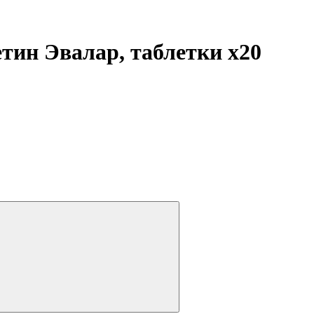
етин Эвалар, таблетки
x20