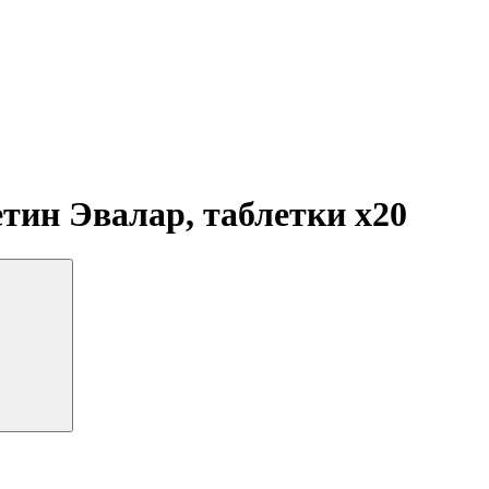
етин Эвалар, таблетки
x20