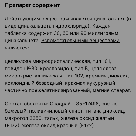
Препарат содержит
Действующим веществом
является цинакальцет (в
виде цинакальцета гидрохлорида). Каждая
таблетка содержит 30, 60 или 90 миллиграмм
цинакальцета.
Вспомогательными веществами
являются:
целлюлоза микрокристаллическая, тип 101,
повидон К-30, кросповидон, тип В, целлюлоза
микрокристаллическая, тип 102, кремния диоксид
коллоидный безводный, крахмал кукурузный
частично прежелатинизированный, магния стеарат.
Состав оболочки: Опадрай II 85F17498, светло-
бежевый
: поливиниловый спирт, титана диоксид,
макрогол 3350, тальк, железа оксид желтый
(Е172), железа оксид красный (Е172).