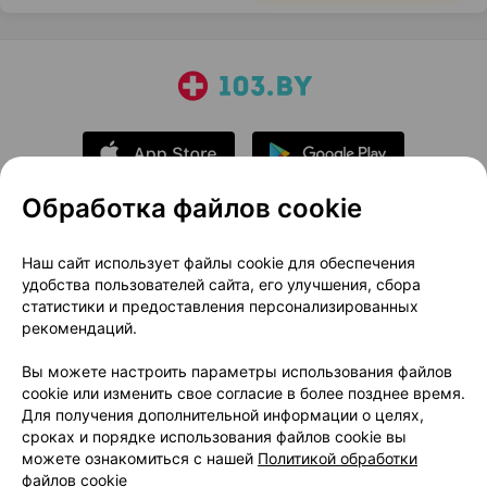
Обработка файлов cookie
О проекте
Новости проекта
Наш сайт использует файлы cookie для обеспечения
удобства пользователей сайта, его улучшения, сбора
Размещение рекламы
Медицинский маркетинг
статистики и предоставления персонализированных
Публичный договор
Доставка
рекомендаций.
Пользовательское соглашение
Вы можете настроить параметры использования файлов
Способы оплаты
Вакансии
Партнеры
cookie или изменить свое согласие в более позднее время.
Написать руководителю 103.by
Для получения дополнительной информации о целях,
сроках и порядке использования файлов cookie вы
Написать в поддержку
можете ознакомиться с нашей
Политикой обработки
Персональные настройки Cookie
файлов cookie