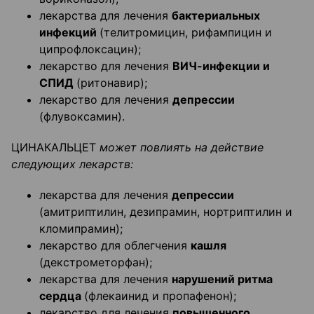
лекарства для лечения
бактериальных
инфекций
(телитромицин, рифампицин и
ципрофлоксацин);
лекарство для лечения
ВИЧ-инфекции и
СПИД
(ритонавир);
лекарство для лечения
депрессии
(флувоксамин).
ЦИНАКАЛЬЦЕТ
может повлиять на действие
следующих лекарств:
лекарства для лечения
депрессии
(амитриптилин, дезипрамин, нортриптилин и
кломипрамин);
лекарство для облегчения
кашля
(декстрометорфан);
лекарства для лечения
нарушений ритма
сердца
(флекаинид и пропафенон);
лекарство для лечения
повышенного