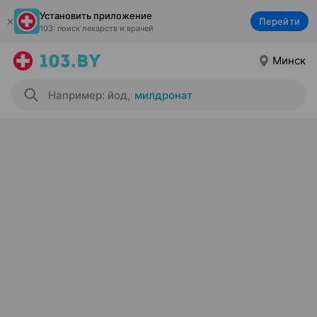
Установить приложение
Перейти
103: поиск лекарств и врачей
Минск
Например: йод
,
милдронат