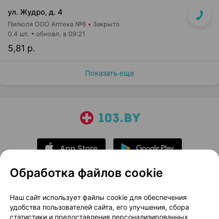
ул. Жудро, д. 4
Пилюля ООО Аптека №6
Закрыто
0.4 шт.
обновл. в 09:21
5,81 р.
Показать еще
Обработка файлов cookie
О проекте
Новости проекта
Наш сайт использует файлы cookie для обеспечения
удобства пользователей сайта, его улучшения, сбора
Размещение рекламы
Медицинский маркетинг
статистики и предоставления персонализированных