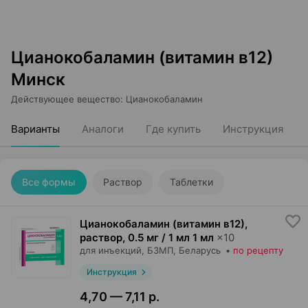
Цианокобаламин (витамин в12)
Минск
Действующее вещество
:
Цианокобаламин
Варианты
Аналоги
Где купить
Инструкция
Все формы
Раствор
Таблетки
Цианокобаламин (витамин в12),
раствор
,
0.5 мг / 1 мл 1 мл
×
10
для инъекций,
БЗМП
, Беларусь
•
по рецепту
Инструкция
4,70 — 7,11 р.