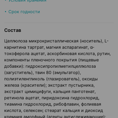
Условия хранения
Срок годности
Состав
Целлюлоза микрокристаллическая (носитель), L-
карнитина тартрат, магния аспарагинат, α-
токоферола ацетат, аскорбиновая кислота, рутин,
компоненты пленочного покрытия (пищевые
добавки): гидроксипропилметилцеллюлоза
(загуститель), твин 80 (эмульгатор),
полиэтиленгликоль (глазирователь), оксиды
железа (красители); экстракт пустырника,
экстракт цимицифуги, кальция пантотенат,
ретинола ацетат, пиридоксина гидрохлорид,
тиамина гидрохлорид, рибофлавин, фолиевая
кислота, селексен; стеарат кальция и диоксид
кремния аморфный (агенты антислеживающие);