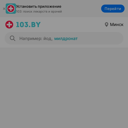
Установить приложение
Перейти
103: поиск лекарств и врачей
Минск
Например: йод
,
милдронат