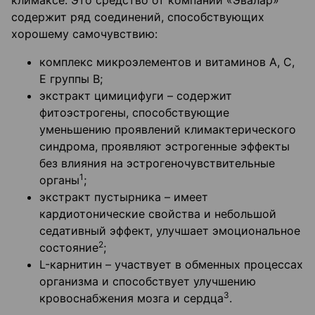
климаксе. Это средство от компании «Эвалар»
содержит ряд соединений, способствующих
хорошему самочувствию:
комплекс микроэлементов и витаминов A, С,
Е группы В;
экстракт цимицифуги – содержит
фитоэстрогены, способствующие
уменьшению проявлений климактерического
синдрома, проявляют эстрогенные эффекты
без влияния на эстрогеночувствительные
1
органы
;
экстракт пустырника – имеет
кардиотонические свойства и небольшой
седативный эффект, улучшает эмоциональное
2
состояние
;
L-карнитин – участвует в обменных процессах
организма и способствует улучшению
3
кровоснабжения мозга и сердца
.