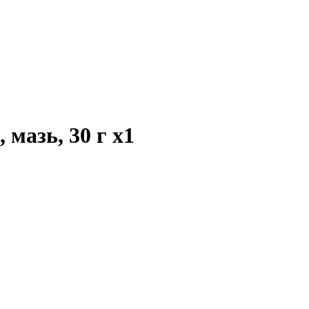
 мазь, 30 г
x1